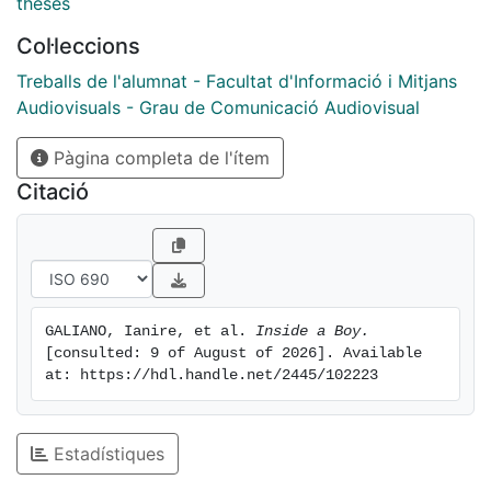
Música: Mar Sabaté; Càsting: Ianire Galiano;
theses
Postproducció: Mar Sabaté, Judit Morgó; Equip
Col·leccions
artístic: Óscar Alves, Jesús Lucas, Sophie Zamboni,
Guillem Muñoz.
Treballs de l'alumnat - Facultat d'Informació i Mitjans
Audiovisuals - Grau de Comunicació Audiovisual
Pàgina completa de l'ítem
Citació
GALIANO, Ianire, et al. 
Inside a Boy.
[consulted: 9 of August of 2026]. Available 
at: https://hdl.handle.net/2445/102223
Estadístiques