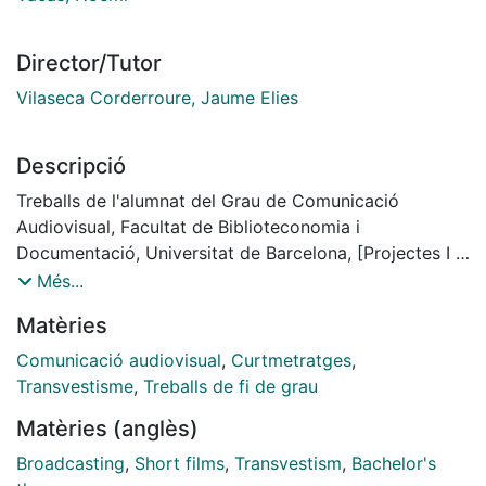
Director/Tutor
Vilaseca Corderroure, Jaume Elies
Descripció
Treballs de l'alumnat del Grau de Comunicació
Audiovisual, Facultat de Biblioteconomia i
Documentació, Universitat de Barcelona, [Projectes I -
Grup III]. Curs: 2015-2016, Tutor: Jaume Vilaseca
Més...
Corderroure.
Matèries
Director: Eloi Trullàs; Productor: Eloi Trullàs; Guionista:
Noemí Vacas; Co-guionista: Jesús Lucas; Directora de
Comunicació audiovisual
,
Curtmetratges
,
fotografia: Mar Sabaté; Càmera: Mar Sabaté; Aj.
Transvestisme
,
Treballs de fi de grau
càmera: Ianire Galiano; Il·luminador: Judit Morgó;
Matèries (anglès)
Direcció artística: Jesús Lucas; Direcció de so: Joel
Solé; Aj. so: Ianire Galiano; Muntatge: Noemí Vacas;
Broadcasting
,
Short films
,
Transvestism
,
Bachelor's