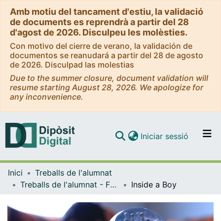
Amb motiu del tancament d'estiu, la validació
de documents es reprendrà a partir del 28
d'agost de 2026. Disculpeu les molèsties.
Con motivo del cierre de verano, la validación de
documentos se reanudará a partir del 28 de agosto
de 2026. Disculpad las molestias
Due to the summer closure, document validation will
resume starting August 28, 2026. We apologize for
any inconvenience.
(current)
Iniciar sessió
Comunitats i col·leccions
Inici
Treballs de l'alumnat
Navega per tot el DD
Treballs de l'alumnat - Facultat d'Informació i Mitjans Audiovisuals - Grau de Comunicació Audiovisual
Inside a Boy
Com publicar
Contacte