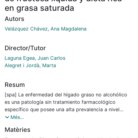
en grasa saturada
Autors
Velázquez Chávez, Ana Magdalena
Director/Tutor
Laguna Egea, Juan Carlos
Alegret i Jordà, Marta
Resum
[spa] La enfermedad del hígado graso no alcohólico
es una patología sin tratamiento farmacológico
específico que posee una alta prevalencia a nivel
mundial, cuya etapa inicial se caracteriza por la
Més...
esteatosis hepática simple. En esta tesis estudiamos
Matèries
dos fármacos candidatos para su tratamiento. El