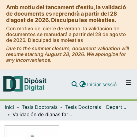
Amb motiu del tancament d'estiu, la validació
de documents es reprendrà a partir del 28
d'agost de 2026. Disculpeu les molèsties.
Con motivo del cierre de verano, la validación de
documentos se reanudará a partir del 28 de agosto
de 2026. Disculpad las molestias
Due to the summer closure, document validation will
resume starting August 28, 2026. We apologize for
any inconvenience.
(current)
Iniciar sessió
Comunitats i col·leccions
Inici
Tesis Doctorals
Tesis Doctorals - Departament - Farmacologia, Toxicologia i Química Terapèutica
Navega per tot el DD
Validación de dianas farmacológicas para la prevención y el tratamiento de la hipertrigliceridemia y el hígado graso inducidos por el consumo de fructosa líquida y dieta rica en grasa saturada
Com publicar
Contacte