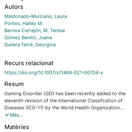
Autors
Maldonado‑Murciano, Laura
Pontes, Halley M.
Barrios Cerrejón, M. Teresa
Gómez Benito, Juana
Guilera Ferré, Georgina
Recurs relacionat
https://doi.org/10.1007/s11469-021-00704-x
Resum
Gaming Disorder (GD) has been recently added to the
eleventh revision of the International Classifcation of
Diseases (ICD-11) by the World Health Organization
(WHO), as such, psychometrically sound psychological
Més...
measures are required to assess this disorder. The
Matèries
objective of this study was to investigate the