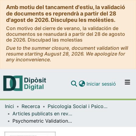
Amb motiu del tancament d'estiu, la validació
de documents es reprendrà a partir del 28
d'agost de 2026. Disculpeu les molèsties.
Con motivo del cierre de verano, la validación de
documentos se reanudará a partir del 28 de agosto
de 2026. Disculpad las molestias
Due to the summer closure, document validation will
resume starting August 28, 2026. We apologize for
any inconvenience.
(current)
Iniciar sessió
Comunitats i col·leccions
Inici
Recerca
Psicologia Social i Psicologia Quantitativa
Navega per tot el DD
Articles publicats en revistes (Psicologia Social i Psicologia Quantitativa)
Com publicar
Psychometric Validation of the Spanish Gaming Disorder Test (GDT): Item Response Theory and Measurement Invariance Analysis
Contacte