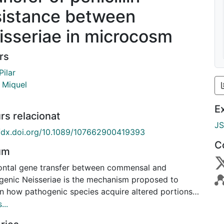
sistance between
isseriae in microcosm
rs
Pilar
, Miquel
E
rs relacionat
J
//dx.doi.org/10.1089/107662900419393
C
um
ontal gene transfer between commensal and
genic Neisseriae is the mechanism proposed to
in how pathogenic species acquire altered portions
 penA gene, which encodes penicillin binding protein
...
se changes resulted in a moderately penicillin-