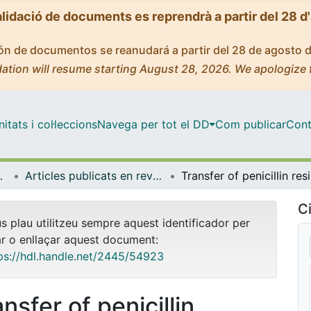
alidació de documents es reprendrà a partir del 28 d
ción de documentos se reanudará a partir del 28 de agosto 
ation will resume starting August 28, 2026. We apologize 
tats i col·leccions
Navega per tot el DD
Com publicar
Cont
Experimental
Articles publicats en revistes (Patologia i Terapèutica Experimental)
Trans
Ci
us plau utilitzeu sempre aquest identificador per
ar o enllaçar aquest document:
ps://hdl.handle.net/2445/54923
nsfer of penicillin