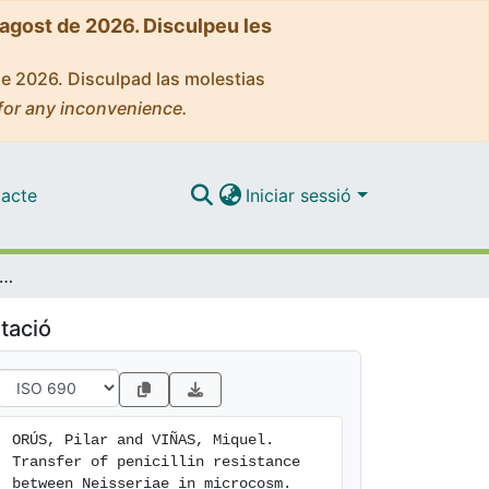
'agost de 2026. Disculpeu les
de 2026. Disculpad las molestias
for any inconvenience.
acte
Iniciar sessió
fer of penicillin resistance between Neisseriae in microcosm
tació
ORÚS, Pilar and VIÑAS, Miquel. 
Transfer of penicillin resistance 
between Neisseriae in microcosm. 