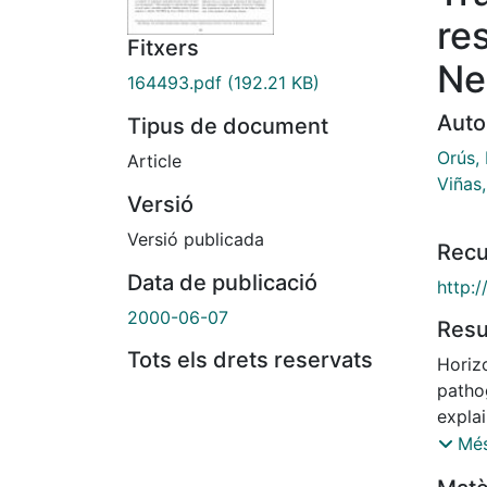
re
Fitxers
Ne
164493.pdf
(192.21 KB)
Auto
Tipus de document
Orús, 
Article
Viñas
Versió
Versió publicada
Recu
Data de publicació
http:
2000-06-07
Res
Tots els drets reservats
Horiz
patho
expla
of the
Més
2. The