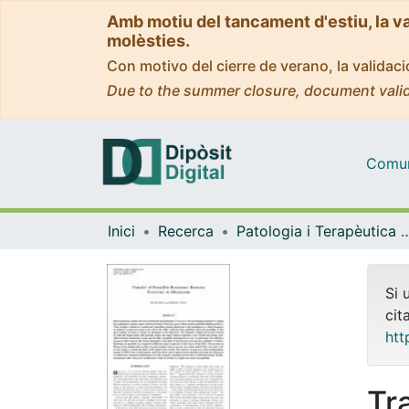
Amb motiu del tancament d'estiu, la v
molèsties.
Con motivo del cierre de verano, la valida
Due to the summer closure, document valid
Comuni
Inici
Recerca
Patologia i Terapèutica 
Si 
cit
htt
Tra