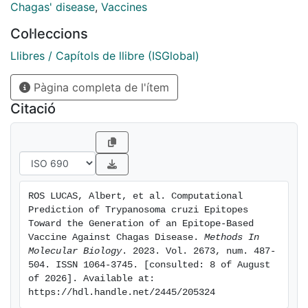
to a wide and protective immune response. In this
Chagas' disease
,
Vaccines
chapter, we describe a computational reverse
Col·leccions
vaccinology pipeline applied to identify the most
promising peptide sequences from T. cruzi proteins,
Llibres / Capítols de llibre (ISGlobal)
prioritizing evolutionary conserved sequences, to
Pàgina completa de l'ítem
finally select a list of T and B cell epitope candidates
to be further tested in an experimental setting. ©
Citació
2023, The Author(s), under exclusive license to
Springer Science+Business Media, LLC, part of
Springer Nature.
ROS LUCAS, Albert, et al. Computational 
Prediction of Trypanosoma cruzi Epitopes 
Toward the Generation of an Epitope-Based 
Vaccine Against Chagas Disease. 
Methods In 
Molecular Biology
. 2023. Vol. 2673, num. 487-
504. ISSN 1064-3745. [consulted: 8 of August 
of 2026]. Available at: 
https://hdl.handle.net/2445/205324