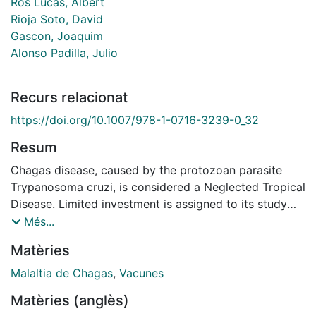
Ros Lucas, Albert
Rioja Soto, David
Gascon, Joaquim
Alonso Padilla, Julio
Recurs relacionat
https://doi.org/10.1007/978-1-0716-3239-0_32
Resum
Chagas disease, caused by the protozoan parasite
Trypanosoma cruzi, is considered a Neglected Tropical
Disease. Limited investment is assigned to its study
and control, even though it is one of the most
Més...
prevalent parasitic infections worldwide. An innovative
Matèries
vaccination strategy involving an epitope-based
vaccine that displays multiple immune determinants
Malaltia de Chagas
,
Vacunes
originating from different antigens could counteract
Matèries (anglès)
the high biological complexity of the parasite and lead