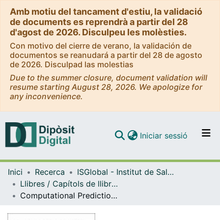
Amb motiu del tancament d'estiu, la validació
de documents es reprendrà a partir del 28
d'agost de 2026. Disculpeu les molèsties.
Con motivo del cierre de verano, la validación de
documentos se reanudará a partir del 28 de agosto
de 2026. Disculpad las molestias
Due to the summer closure, document validation will
resume starting August 28, 2026. We apologize for
any inconvenience.
(current)
Iniciar sessió
Comunitats i col·leccions
Inici
Recerca
ISGlobal - Institut de Salut Global de Barcelona
Navega per tot el DD
Llibres / Capítols de llibre (ISGlobal)
Com publicar
Computational Prediction of Trypanosoma cruzi Epitopes Toward the Generation of an Epitope-Based Vaccine Against Chagas Disease
Contacte