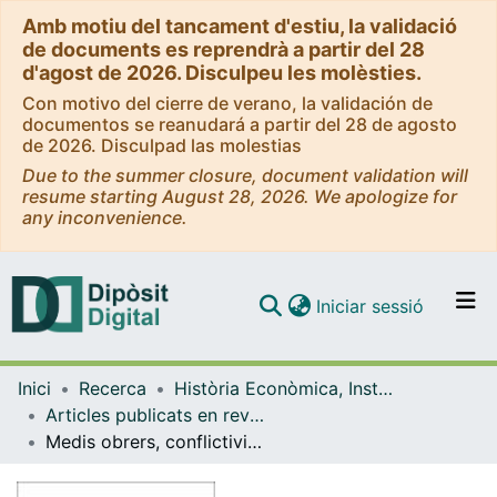
Amb motiu del tancament d'estiu, la validació
de documents es reprendrà a partir del 28
d'agost de 2026. Disculpeu les molèsties.
Con motivo del cierre de verano, la validación de
documentos se reanudará a partir del 28 de agosto
de 2026. Disculpad las molestias
Due to the summer closure, document validation will
resume starting August 28, 2026. We apologize for
any inconvenience.
(current)
Iniciar sessió
Comunitats i col·leccions
Inici
Recerca
Història Econòmica, Institucions, Política i Economia Mundial
Navega per tot el DD
Articles publicats en revistes (Història Econòmica, Institucions, Política i Economia Mundial)
Com publicar
Medis obrers, conflictivitat social i innovació cultural a Sabadell (1877-1909)
Contacte