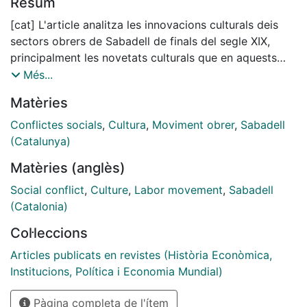
Resum
[cat] L'article analitza les innovacions culturals deis
sectors obrers de Sabadell de finals del segle XIX,
principalment les novetats culturals que en aquests
anys arriben a la ciutat procedents d'Europa: el teatre
Més...
sociològic com a expressió de la realitat política
Matèries
immediata, el neomalthusianisme de Paul Robin, i el
nou corrent de l'ensenyament integral. Els medis
Conflictes socials
,
Cultura
,
Moviment obrer
,
Sabadell
obrers de la ciutat trencaren amb tot tipus de tradició
(Catalunya)
plebea o de relacions interclassistes, que l'integrisme
Matèries (anglès)
catòlic, de tanta presencia a la ciutat-fàbrica, estava
disposat a mantenir, fins i tot quan ja estava establert
Social conflict
,
Culture
,
Labor movement
,
Sabadell
un marc de relacions de producció capitalista. Això
(Catalonia)
qüestiona la tesi de Gabriele Ranzato de l'existència a
Col·leccions
Sabadell d'una suposada entente cordiale entre
classes. Ben al contrari, l'article sosté que l'obrerisme
Articles publicats en revistes (Història Econòmica,
de Sabadell fou pioner a Catalunya i Espanya en la
Institucions, Política i Economia Mundial)
preparació d'alguns deis desencadenants de la
Pàgina completa de l'ítem
transició demogràfica, en oposició a la burgesia,