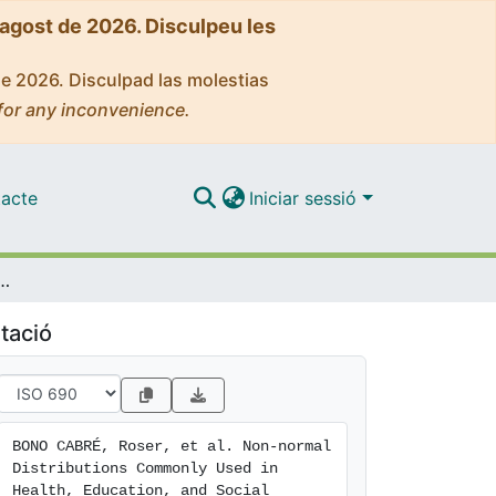
'agost de 2026. Disculpeu les
de 2026. Disculpad las molestias
for any inconvenience.
acte
Iniciar sessió
ly Used in Health, Education, and Social Sciences: A Systematic Review
tació
BONO CABRÉ, Roser, et al. Non-normal 
Distributions Commonly Used in 
Health, Education, and Social 