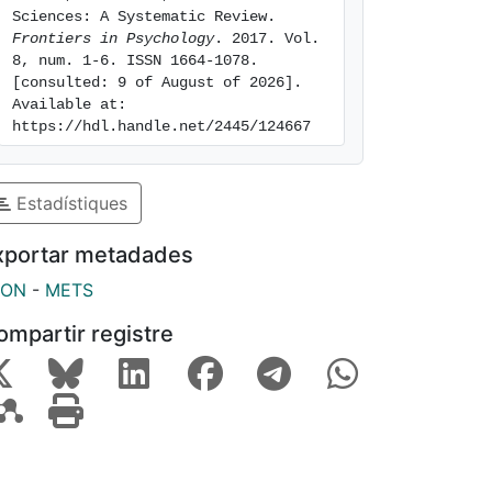
Sciences: A Systematic Review. 
Frontiers in Psychology
. 2017. Vol. 
8, num. 1-6. ISSN 1664-1078. 
[consulted: 9 of August of 2026]. 
Available at: 
https://hdl.handle.net/2445/124667
Estadístiques
xportar metadades
SON
-
METS
ompartir registre