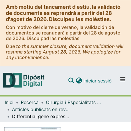
Amb motiu del tancament d'estiu, la validació
de documents es reprendrà a partir del 28
d'agost de 2026. Disculpeu les molèsties.
Con motivo del cierre de verano, la validación de
documentos se reanudará a partir del 28 de agosto
de 2026. Disculpad las molestias
Due to the summer closure, document validation will
resume starting August 28, 2026. We apologize for
any inconvenience.
(current)
Iniciar sessió
Comunitats i col·leccions
Inici
Recerca
Cirurgia i Especialitats Medicoquirúrgiques
Navega per tot el DD
Articles publicats en revistes (Cirurgia i Especialitats Medicoquirúrgiques)
Com publicar
Differential gene expression profile between progressive and de novo muscle invasive bladder cancer and its prognostic implication
Contacte