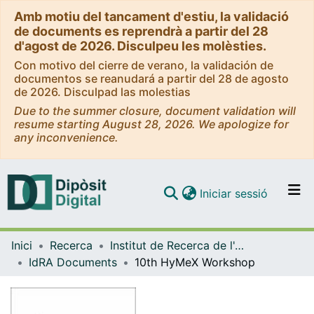
Amb motiu del tancament d'estiu, la validació
de documents es reprendrà a partir del 28
d'agost de 2026. Disculpeu les molèsties.
Con motivo del cierre de verano, la validación de
documentos se reanudará a partir del 28 de agosto
de 2026. Disculpad las molestias
Due to the summer closure, document validation will
resume starting August 28, 2026. We apologize for
any inconvenience.
(current)
Iniciar sessió
Comunitats i col·leccions
Inici
Recerca
Institut de Recerca de l'Aigua (IdRA)
Navega per tot el DD
IdRA Documents
10th HyMeX Workshop
Com publicar
Contacte