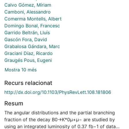
Calvo Gómez, Míriam
Camboni, Alessandro
Comerma Montells, Albert
Domingo Bonal, Francesc
Garrido Beltrán, Lluís
Gascón Fora, David
Grabalosa Gándara, Marc
Graciani Díaz, Ricardo
Graugés Pous, Eugeni
Mostra 10 més
Recurs relacionat
http://dx.doi.org/10.1103/PhysRevLett.108.181806
Resum
The angular distributions and the partial branching
fraction of the decay B0→K*0μ+μ− are studied by
using an integrated luminosity of 0.37 fb−1 of data