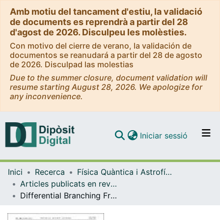
Amb motiu del tancament d'estiu, la validació
de documents es reprendrà a partir del 28
d'agost de 2026. Disculpeu les molèsties.
Con motivo del cierre de verano, la validación de
documentos se reanudará a partir del 28 de agosto
de 2026. Disculpad las molestias
Due to the summer closure, document validation will
resume starting August 28, 2026. We apologize for
any inconvenience.
(current)
Iniciar sessió
Comunitats i col·leccions
Inici
Recerca
Física Quàntica i Astrofísica
Navega per tot el DD
Articles publicats en revistes (Física Quàntica i Astrofísica)
Com publicar
Differential Branching Fraction and Angular Analysis of the Decay B-0 -> K*(0)mu(+)mu(-)
Contacte