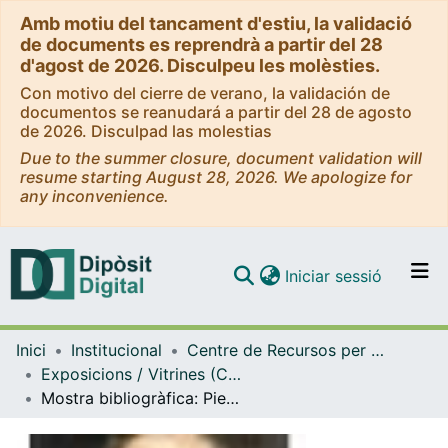
Amb motiu del tancament d'estiu, la validació
de documents es reprendrà a partir del 28
d'agost de 2026. Disculpeu les molèsties.
Con motivo del cierre de verano, la validación de
documentos se reanudará a partir del 28 de agosto
de 2026. Disculpad las molestias
Due to the summer closure, document validation will
resume starting August 28, 2026. We apologize for
any inconvenience.
(current)
Iniciar sessió
Comunitats i col·leccions
Inici
Institucional
Centre de Recursos per a l'Aprenentatge i la Investigació (CRAI-UB) - Institucional
Navega per tot el DD
Exposicions / Vitrines (CRAI-UB)
Com publicar
Mostra bibliogràfica: Pierre de Fermat (1601-1665). (2005)
Contacte