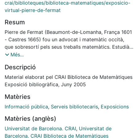
crai/biblioteques/biblioteca-matematiques/exposicio-
virtual-pierre-de-fermat
Resum
Pierre de Fermat (Beaumont-de-Lomanha, França 1601
- Castres 1665) fou un advocat i matemàtic occità,
que sobresortí pels seus treballs matemàtics. Estudià
a Tolosa de Llenguadoc. Introduí per primera vegada
Més...
l'infinit en el càlcul, descobrí les propietats de diversos
Descripció
nombres i és considerat el creador de la moderna
teoria dels nombres. Amb René Descartes, aplicà
Material elaborat pel CRAI Biblioteca de Matemàtiques
l'àlgebra a la geometria, i, amb Blaise Pascal, fundà la
Exposició bibliogràfica, Juny 2005
teoria de les probabilitats. Aplicà el concepte de les
Matèries
variables infinitesimals als problemes de quadratura,
de càlcul de màxims i mínims i a la construcció de
Informació pública
,
Serveis bibliotecaris
,
Exposicions
tangents. El 1679 el seu fill Samuel escriví Varia opera
Matèries (anglès)
mathematica, on es recull l'obra de Fermat. A més, és
conegut per l'Últim Teorema de Fermat, així com pel
Universitat de Barcelona. CRAI
,
Universitat de
Petit Teorema de Fermat.
Barcelona. CRAI Biblioteca de Matemàtiques