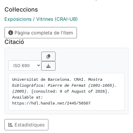
Col·leccions
El CRAI Biblioteca de Matemàtiques us ofereix una
mostra de llibres sobre aquest reconegut matemàtic.
Exposicions / Vitrines (CRAI-UB)
Pàgina completa de l'ítem
Citació
Universitat de Barcelona. CRAI. 
Mostra 
bibliogràfica: Pierre de Fermat (1601-1665). 
(2005).
 [consulted: 9 of August of 2026]. 
Available at: 
https://hdl.handle.net/2445/56507
Estadístiques