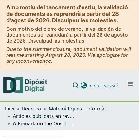
Amb motiu del tancament d'estiu, la validació
de documents es reprendrà a partir del 28
d'agost de 2026. Disculpeu les molèsties.
Con motivo del cierre de verano, la validación de
documentos se reanudará a partir del 28 de agosto
de 2026. Disculpad las molestias
Due to the summer closure, document validation will
resume starting August 28, 2026. We apologize for
any inconvenience.
(current)
Iniciar sessió
Comunitats i col·leccions
Inici
Recerca
Matemàtiques i Informàtica
Navega per tot el DD
Articles publicats en revistes (Matemàtiques i Informàtica)
Com publicar
A Remark on the Onset of Resonance Overlap
Contacte