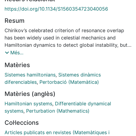
https://doi.org/10.1134/S1560354723040056
Resum
Chirikov’s celebrated criterion of resonance overlap
has been widely used in celestial mechanics and
Hamiltonian dynamics to detect global instability, but
is rarely rigorous. We introduce two simple
Més...
Hamiltonian systems, each depending on two
Matèries
parameters measuring, respectively, the distance to
resonance overlap and nonintegrability. Within some
Sistemes hamiltonians
,
Sistemes dinàmics
thin region of the parameter plane, classical
diferenciables
,
Pertorbació (Matemàtica)
perturbation theory shows the existence of global
Matèries (anglès)
instability and symbolic dynamics, thus illustrating
Chirikov’s criterion.
Hamiltonian systems
,
Differentiable dynamical
systems
,
Perturbation (Mathematics)
Col·leccions
Articles publicats en revistes (Matemàtiques i