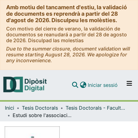
Amb motiu del tancament d'estiu, la validació
de documents es reprendrà a partir del 28
d'agost de 2026. Disculpeu les molèsties.
Con motivo del cierre de verano, la validación de
documentos se reanudará a partir del 28 de agosto
de 2026. Disculpad las molestias
Due to the summer closure, document validation will
resume starting August 28, 2026. We apologize for
any inconvenience.
(current)
Iniciar sessió
Comunitats i col·leccions
Inici
Tesis Doctorals
Tesis Doctorals - Facultat - Medicina
Navega per tot el DD
Estudi sobre l'associació de l'índex de postura del peu amb el pic ponderat de pressió plantar en la fase de recolzament de la marxa
Com publicar
Contacte