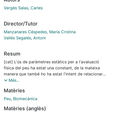
Vergés Salas, Carles
Director/Tutor
Manzanares Céspedes, María Cristina
Vallés Segalés, Antoni
Resum
[cat] L'ús de paràmetres estàtics per a l'avaluació
física del peu ha estat una constant, de la mateixa
manera que també ho ha estat l'intent de relacionar
aquests paràmetres amb les diferents patologies
Més...
relacionades amb disfuncions mecàniques. Fins l'any
Matèries
2008 no sorgeix un sistema d'examen tridimensional
estàtica del peu (Foot Posture Index-6) que faciliti la
Peu
,
Biomecànica
classificació dels peu en base a la seva posició en
Matèries (anglès)
bipedestació estàtica. Però aquest sistema no ha estat