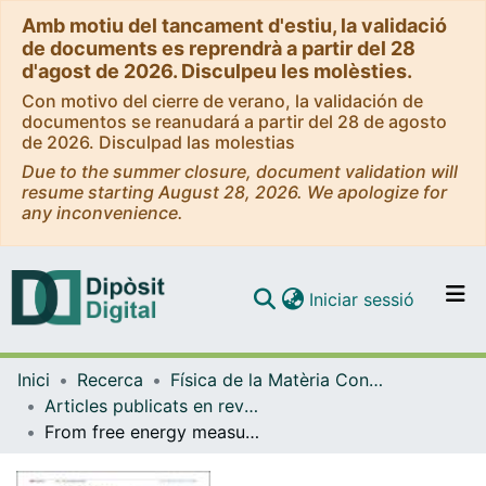
Amb motiu del tancament d'estiu, la validació
de documents es reprendrà a partir del 28
d'agost de 2026. Disculpeu les molèsties.
Con motivo del cierre de verano, la validación de
documentos se reanudará a partir del 28 de agosto
de 2026. Disculpad las molestias
Due to the summer closure, document validation will
resume starting August 28, 2026. We apologize for
any inconvenience.
(current)
Iniciar sessió
Comunitats i col·leccions
Inici
Recerca
Física de la Matèria Condensada
Navega per tot el DD
Articles publicats en revistes (Física de la Matèria Condensada)
Com publicar
From free energy measurements to thermodynamic inference in nonequilibrium small systems
Contacte