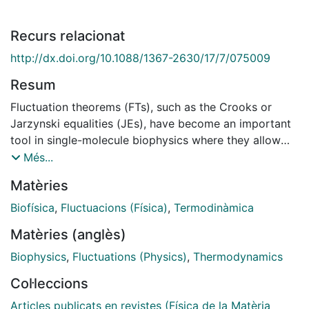
Recurs relacionat
http://dx.doi.org/10.1088/1367-2630/17/7/075009
Resum
Fluctuation theorems (FTs), such as the Crooks or
Jarzynski equalities (JEs), have become an important
tool in single-molecule biophysics where they allow
experimentalists to exploit thermal fluctuations and
Més...
measure free-energy differences from non-equilibrium
Matèries
pulling experiments. The rich phenomenology of
biomolecular systems has stimulated the development
Biofísica
,
Fluctuacions (Física)
,
Termodinàmica
of extensions to the standard FTs, to encompass
Matèries (anglès)
different experimental situations. Here we discuss an
extension of the Crooks fluctuation relation that
Biophysics
,
Fluctuations (Physics)
,
Thermodynamics
allows the thermodynamic characterization of kinetic
Col·leccions
molecular states. This extension can be connected to
the generalized JE under feedback. Finally we address
Articles publicats en revistes (Física de la Matèria