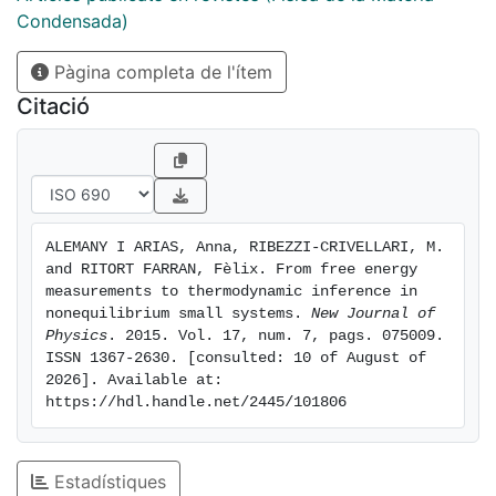
the recently introduced concept of thermodynamic
Condensada)
inference or how FTs can be used to extract the total
Pàgina completa de l'ítem
entropy production distribution in nonequilibrium
systems from partial entropy production
Citació
measurements. We discuss the significance of the
concept of effective temperature in this context and
show how thermodynamic inference provides a
unifying comprehensive picture in several
nonequilibrium problems.
ALEMANY I ARIAS, Anna, RIBEZZI-CRIVELLARI, M. 
and RITORT FARRAN, Fèlix. From free energy 
measurements to thermodynamic inference in 
nonequilibrium small systems. 
New Journal of 
Physics
. 2015. Vol. 17, num. 7, pags. 075009. 
ISSN 1367-2630. [consulted: 10 of August of 
2026]. Available at: 
https://hdl.handle.net/2445/101806
Estadístiques