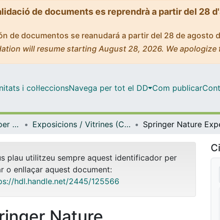
alidació de documents es reprendrà a partir del 28 d
ción de documentos se reanudará a partir del 28 de agosto 
ation will resume starting August 28, 2026. We apologize 
tats i col·leccions
Navega per tot el DD
Com publicar
Cont
Centre de Recursos per a l'Aprenentatge i la Investigació (CRAI-UB) - Institucional
Exposicions / Vitrines (CRAI-UB)
Ci
us plau utilitzeu sempre aquest identificador per
ar o enllaçar aquest document:
ps://hdl.handle.net/2445/125566
ringer Nature