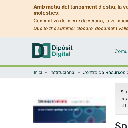
Amb motiu del tancament d'estiu, la v
molèsties.
Con motivo del cierre de verano, la valida
Due to the summer closure, document valid
Comuni
Inici
Institucional
Si 
cit
htt
Sp