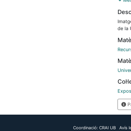
Més
inves
Desc
donar
inclo
Imatge
Proto
de la 
Matè
Recur
Matè
Unive
Col·
Expos
Pà
Coordinació:
CRAI UB
Avís l