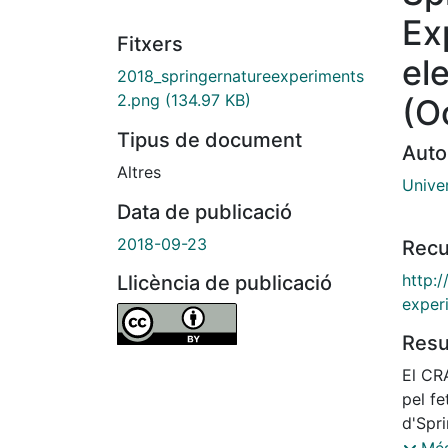
Ex
Fitxers
el
2018_springernatureexperiments
2.png
(134.97 KB)
(O
Tipus de document
Auto
Altres
Unive
Data de publicació
2018-09-23
Recu
http:/
Llicència de publicació
exper
Res
El CRA
pel fe
d'Spri
dades