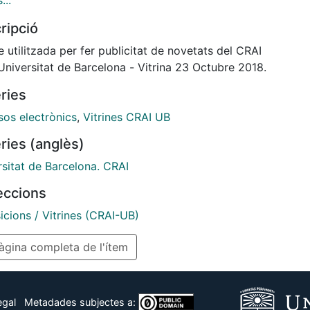
...
tigadors més de 60.000 protocols i mètodes per
ripció
 suport als seus projectes de recerca. Aquest recurs
u: Nature Methods, Nature Protocols, Springer
 utilitzada per fer publicitat de novetats del CRAI
cols i Protocol Exchange.
Universitat de Barcelona - Vitrina 23 Octubre 2018.
ries
sos electrònics
,
Vitrines CRAI UB
ries (anglès)
rsitat de Barcelona. CRAI
leccions
icions / Vitrines (CRAI-UB)
gina completa de l'ítem
egal
Metadades subjectes a: