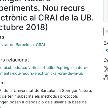
periments. Nou recurs
ectrònic al CRAI de la UB.
ctubre 2018)
rs
E
rsitat de Barcelona. CRAI
J
rs relacionat
C
/crai.ub.edu/ca/Noticies-butlleti/springer-nature-
iments-nou-recurs-electronic-al-crai-de-la-ub
um
I de la Universitat de Barcelona i Springer Nature,
t de tenir subscrits els methods i protocols
nger, posen a disposició dels usuaris la base de
 Springer Nature Experiments, que ofereix als