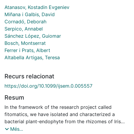
Atanasov, Kostadin Evgeniev
Miñana i Galbis, David
Cornadó, Deborah
Serpico, Annabel
Sánchez López, Guiomar
Bosch, Montserrat
Ferrer i Prats, Albert
Altabella Artigas, Teresa
Recurs relacionat
https://doi.org/10.1099/ijsem.0.005557
Resum
In the framework of the research project called
fitomatics, we have isolated and characterized a
bacterial plant-endophyte from the rhizomes of Iris
germanica, hereafter referred to as strain FIT81T. The
Més...