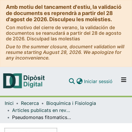
Amb motiu del tancament d'estiu, la validació
de documents es reprendrà a partir del 28
d'agost de 2026. Disculpeu les molèsties.
Con motivo del cierre de verano, la validación de
documentos se reanudará a partir del 28 de agosto
de 2026. Disculpad las molestias
Due to the summer closure, document validation will
resume starting August 28, 2026. We apologize for
any inconvenience.
(current)
Iniciar sessió
Comunitats i col·leccions
Inici
Recerca
Bioquímica i Fisiologia
Navega per tot el DD
Articles publicats en revistes (Bioquímica i Fisiologia)
Com publicar
Pseudomonas fitomaticsae sp. nov., isolated at Marimurtra Botanical Garden in Blanes, Catalonia, Spain
Contacte