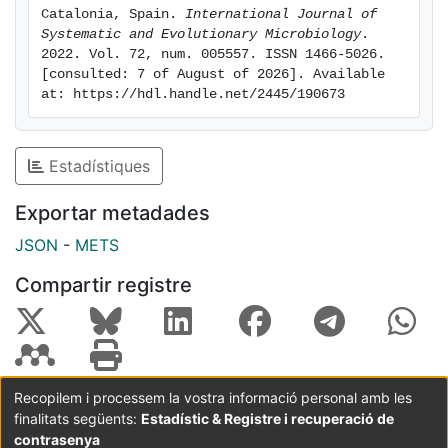
DNA hybridization analyses yielded values of 93.6 and
Catalonia, Spain. 
International Journal of 
Systematic and Evolutionary Microbiology
. 
56.1%, respectively, when the FIT81T genome was
2022. Vol. 72, num. 005557. ISSN 1466-5026. 
compared to that of the closest type strain P.
[consulted: 7 of August of 2026]. Available 
gozinkensis IzPS32dT. Taken together, the obtained
at: https://hdl.handle.net/2445/190673
genomic, physiologic and chemotaxonomic data
indicate that strain FIT81T is different from its closest
relative species, which lead us to suggest that it is a
Estadístiques
novel species to be included in the list of type strains
with the name Pseudomonas fitomaticsae sp. nov.
Exportar metadades
(FIT81T=CECT 30374T=DSM 112699T).
JSON
-
METS
Compartir registre
Recopilem i processem la vostra informació personal amb les
finalitats següents:
Estadístic & Registre i recuperació de
Coordinació:
CRAI UB
Avís legal
Metadades
subjectes a:
contrasenya