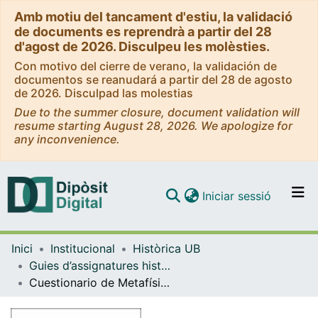
Amb motiu del tancament d'estiu, la validació
de documents es reprendrà a partir del 28
d'agost de 2026. Disculpeu les molèsties.
Con motivo del cierre de verano, la validación de
documentos se reanudará a partir del 28 de agosto
de 2026. Disculpad las molestias
Due to the summer closure, document validation will
resume starting August 28, 2026. We apologize for
any inconvenience.
(current)
Iniciar sessió
Comunitats i col·leccions
Inici
Institucional
Històrica UB
Navega per tot el DD
Guies d’assignatures històriques - Universitat de Barcelona
Com publicar
Cuestionario de Metafísica
Contacte