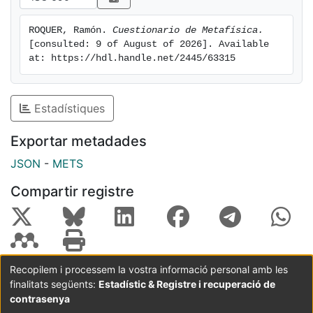
ROQUER, Ramón. 
Cuestionario de Metafísica.
[consulted: 9 of August of 2026]. Available 
at: https://hdl.handle.net/2445/63315
Estadístiques
Exportar metadades
JSON
-
METS
Compartir registre
Recopilem i processem la vostra informació personal amb les
finalitats següents:
Estadístic & Registre i recuperació de
Coordinació:
CRAI UB
Avís legal
Metadades
subjectes a:
contrasenya