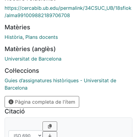
https://cercabib.ub.edu/permalink/34CSUC_UB/18sfiok
/alma991009882189706708
Matèries
Història
,
Plans docents
Matèries (anglès)
Universitat de Barcelona
Col·leccions
Guies d’assignatures històriques - Universitat de
Barcelona
Pàgina completa de l'ítem
Citació