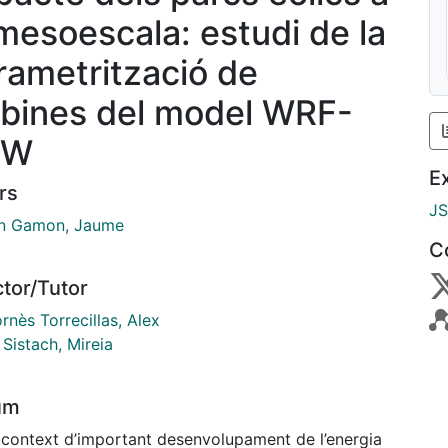
 mesoescala: estudi de la
rametrització de
rbines del model WRF-
RW
E
rs
J
n Gamon, Jaume
C
ctor/Tutor
nès Torrecillas, Alex
Sistach, Mireia
um
 context d’important desenvolupament de l’energia