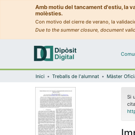
Amb motiu del tancament d'estiu, la v
molèsties.
Con motivo del cierre de verano, la valida
Due to the summer closure, document valid
Comuni
Inici
Treballs de l'alumnat
Si 
cit
htt
Im