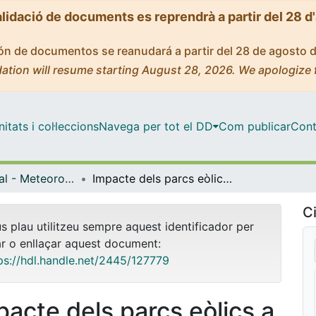
alidació de documents es reprendrà a partir del 28 d
ción de documentos se reanudará a partir del 28 de agosto 
ation will resume starting August 28, 2026. We apologize 
tats i col·leccions
Navega per tot el DD
Com publicar
Cont
Màster Oficial - Meteorologia
Impacte dels parcs eòlics a la mesoescala: estudi de la parametrització de turbines del model WRF-ARW
Ci
us plau utilitzeu sempre aquest identificador per
ar o enllaçar aquest document:
ps://hdl.handle.net/2445/127779
pacte dels parcs eòlics a