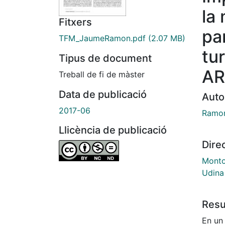
la
Fitxers
pa
TFM_JaumeRamon.pdf
(2.07 MB)
tu
Tipus de document
A
Treball de fi de màster
Data de publicació
Auto
2017-06
Ramo
Llicència de publicació
Dire
Montor
Udina 
Res
En un