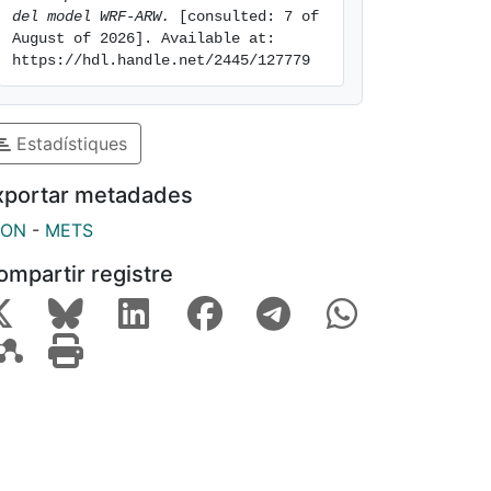
del model WRF-ARW.
 [consulted: 7 of 
August of 2026]. Available at: 
https://hdl.handle.net/2445/127779
Estadístiques
xportar metadades
SON
-
METS
ompartir registre