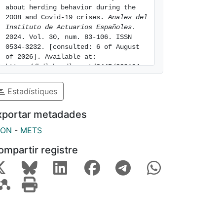
about herding behavior during the 
2008 and Covid-19 crises. 
Anales del 
Instituto de Actuarios Españoles
. 
2024. Vol. 30, num. 83-106. ISSN 
0534-3232. [consulted: 6 of August 
of 2026]. Available at: 
https://hdl.handle.net/2445/229164
Estadístiques
xportar metadades
SON
-
METS
ompartir registre