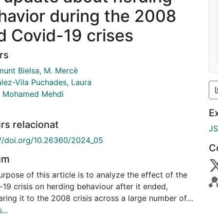
havior during the 2008
d Covid-19 crises
rs
munt Bielsa, M. Mercè
lez-Vila Puchades, Laura
i, Mohamed Mehdi
E
rs relacionat
J
://doi.org/10.26360/2024_05
C
um
rpose of this article is to analyze the effect of the
19 crisis on herding behaviour after it ended,
ring it to the 2008 crisis across a large number of
ies. Although the existence of herding behavior in
...