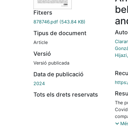
be
Fitxers
an
878746.pdf
(543.84 KB)
Auto
Tipus de document
Clara
Article
Gonzá
Versió
Hijaz
Versió publicada
Recu
Data de publicació
https
2024
Res
Tots els drets reservats
The pu
Covid-
compa
countr
Més