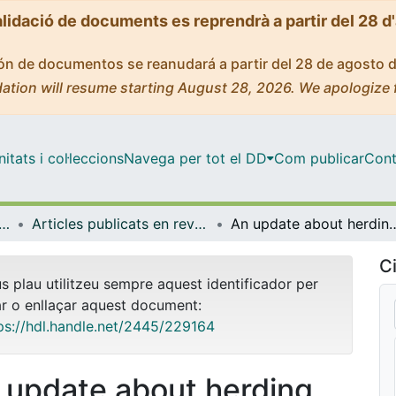
alidació de documents es reprendrà a partir del 28 d
ción de documentos se reanudará a partir del 28 de agosto 
ation will resume starting August 28, 2026. We apologize 
tats i col·leccions
Navega per tot el DD
Com publicar
Cont
tica Econòmica, Financera i Actuarial
Articles publicats en revistes (Matemàtica Econòmica, Financera i Actuarial)
An update about herding behavior during t
Ci
us plau utilitzeu sempre aquest identificador per
ar o enllaçar aquest document:
ps://hdl.handle.net/2445/229164
 update about herding