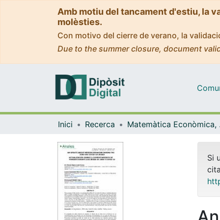
Amb motiu del tancament d'estiu, la v
molèsties.
Con motivo del cierre de verano, la valida
Due to the summer closure, document valid
Comuni
Inici
Recerca
Matemà
Si 
cit
htt
An