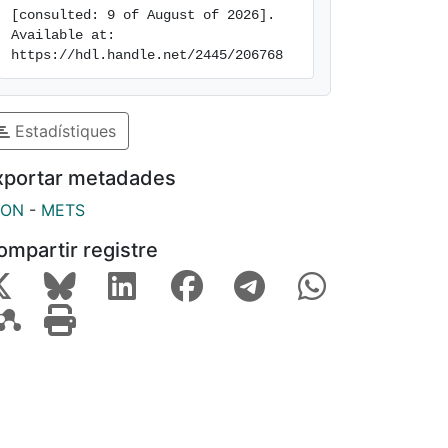
[consulted: 9 of August of 2026]. 
Available at: 
https://hdl.handle.net/2445/206768
Estadístiques
xportar metadades
SON
-
METS
ompartir registre