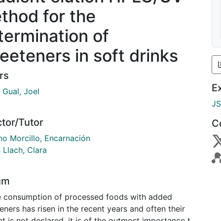
thod for the
termination of
eeteners in soft drinks
rs
E
 Gual, Joel
J
ctor/Tutor
C
o Morcillo, Encarnación
 Llach, Clara
um
e consumption of processed foods with added
ners has risen in the recent years and often their
 is not declared, it is of the outmost importance to