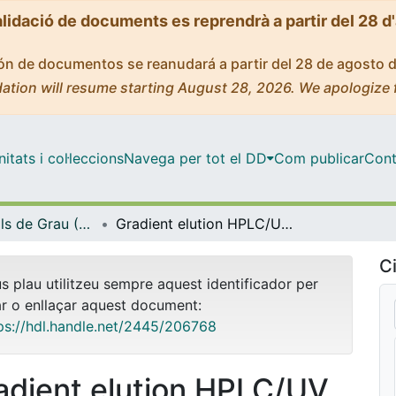
alidació de documents es reprendrà a partir del 28 d
ción de documentos se reanudará a partir del 28 de agosto 
ation will resume starting August 28, 2026. We apologize 
tats i col·leccions
Navega per tot el DD
Com publicar
Cont
Treballs Finals de Grau (TFG) - Química
Gradient elution HPLC/UV method for the determination of sweeteners in soft drinks
Ci
us plau utilitzeu sempre aquest identificador per
ar o enllaçar aquest document:
ps://hdl.handle.net/2445/206768
adient elution HPLC/UV