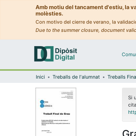
Amb motiu del tancament d'estiu, la v
molèsties.
Con motivo del cierre de verano, la valida
Due to the summer closure, document valid
Comuni
Inici
Treballs de l'alumnat
Si 
cit
htt
Gr