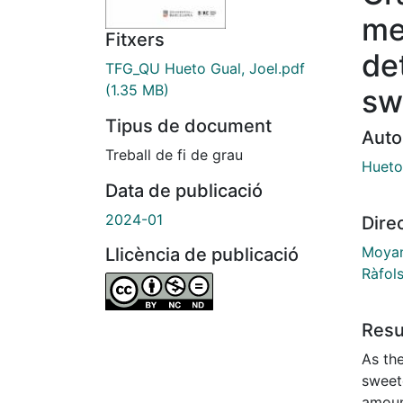
me
Fitxers
de
TFG_QU Hueto Gual, Joel.pdf
(1.35 MB)
sw
Tipus de document
Auto
Treball de fi de grau
Hueto
Data de publicació
2024-01
Dire
Moyan
Llicència de publicació
Ràfols
Res
As th
sweete
amount