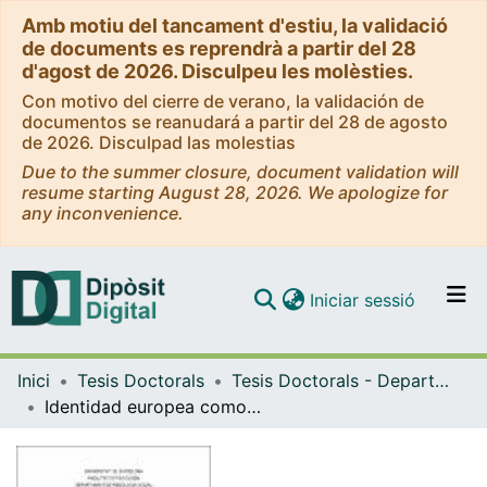
Amb motiu del tancament d'estiu, la validació
de documents es reprendrà a partir del 28
d'agost de 2026. Disculpeu les molèsties.
Con motivo del cierre de verano, la validación de
documentos se reanudará a partir del 28 de agosto
de 2026. Disculpad las molestias
Due to the summer closure, document validation will
resume starting August 28, 2026. We apologize for
any inconvenience.
(current)
Iniciar sessió
Comunitats i col·leccions
Inici
Tesis Doctorals
Tesis Doctorals - Departament - Psicologia Social
Navega per tot el DD
Identidad europea como construcción social compleja: Análisis de la borrosidad en el discurso de la identidad europea generado mediante escenarios de futuro, La
Com publicar
Contacte