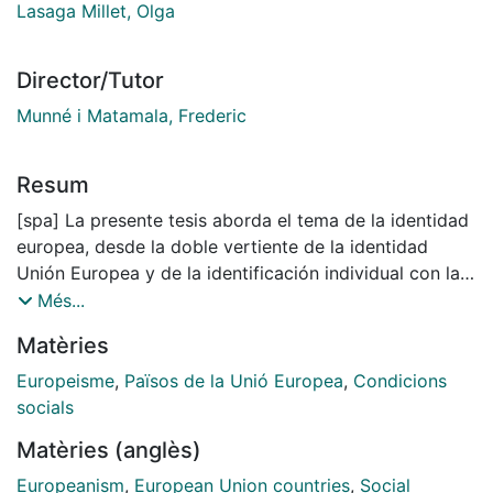
Lasaga Millet, Olga
Director/Tutor
Munné i Matamala, Frederic
Resum
[spa] La presente tesis aborda el tema de la identidad
europea, desde la doble vertiente de la identidad
Unión Europea y de la identificación individual con la
misma. Ambos fenómenos se analizan desde la
Més...
epistemología de la complejidad así como desde
Matèries
aquellas premisas del construccionismo social
compatibles con la primera. En este sentido, se
Europeisme
,
Països de la Unió Europea
,
Condicions
considera que los fenómenos sociales constituyen
socials
realidades complejas, es decir, no lineales, borrosas,
Matèries (anglès)
catastróficas, fractales y caóticas que se expresan a
través del lenguaje y se construyen en discursos
Europeanism
,
European Union countries
,
Social