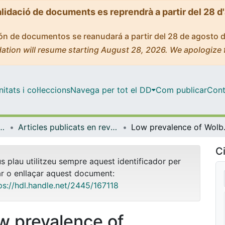
alidació de documents es reprendrà a partir del 28 d
ción de documentos se reanudará a partir del 28 de agosto 
ation will resume starting August 28, 2026. We apologize 
tats i col·leccions
Navega per tot el DD
Com publicar
Cont
icrobiologia i Estadística
Articles publicats en revistes (Genètica, Microbiologia i Estadística)
Low prevalence of
Ci
us plau utilitzeu sempre aquest identificador per
ar o enllaçar aquest document:
ps://hdl.handle.net/2445/167118
w prevalence of