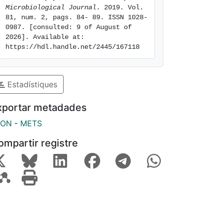
Microbiological Journal
. 2019. Vol. 
81, num. 2, pags. 84- 89. ISSN 1028-
0987. [consulted: 9 of August of 
2026]. Available at: 
https://hdl.handle.net/2445/167118
Estadístiques
xportar metadades
SON
-
METS
ompartir registre