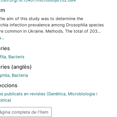
um
The aim of this study was to determine the
chia infection prevalence among Drosophila species
are common in Ukraine. Methods. The total of 203
, representatives of seven Drosophila species
...
ted from seven localities in Ukraine were screened
ries
olbachia via PCR assay. Results. We found Wolbachia
ion only in one individual of Drosophila testacea that
ila
,
Bacteris
ollected in the Chornobyl Exclusion Zone.
ries (anglès)
usions. In Ukraine, the examined Drosophila species
haracterised by a low prevalence of Wolbachia
phila
,
Bacteria
ion. This research, together with previously reported
leccions
ions in D. melanogaster and D. simulans populations,
te that Wolbachia infects 3 out of 9 Drosophila
es publicats en revistes (Genètica, Microbiologia i
es surveyed in Ukraine.
stica)
gina completa de l'ítem