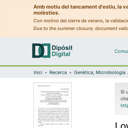
Amb motiu del tancament d'estiu, la v
molèsties.
Con motivo del cierre de verano, la valida
Due to the summer closure, document valid
Comuni
Inici
Recerca
Genètica, M
Si 
cit
htt
Lo