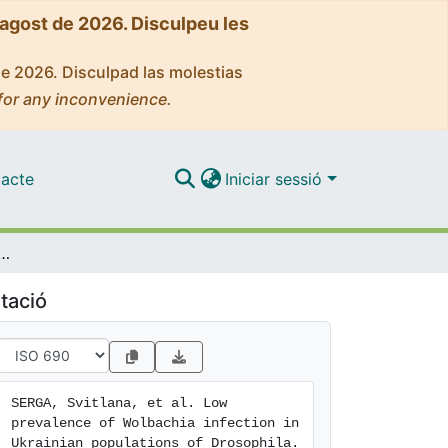
'agost de 2026. Disculpeu les
de 2026. Disculpad las molestias
for any inconvenience.
acte
Iniciar sessió
 Wolbachia infection in Ukrainian populations of Drosophila
tació
SERGA, Svitlana, et al. Low 
prevalence of Wolbachia infection in 
Ukrainian populations of Drosophila. 