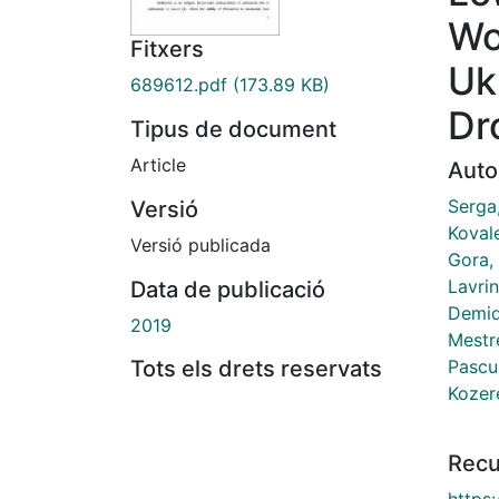
Wo
Fitxers
Uk
689612.pdf
(173.89 KB)
Dr
Tipus de document
Article
Auto
Serga,
Versió
Kovale
Versió publicada
Gora, 
Lavri
Data de publicació
Demid
2019
Mestr
Pascu
Tots els drets reservats
Kozere
Recu
https: