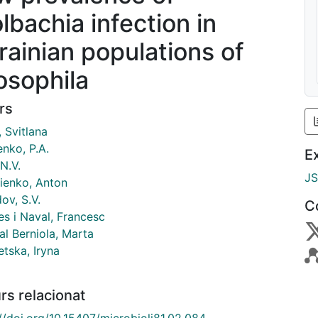
lbachia infection in
rainian populations of
osophila
rs
 Svitlana
nko, P.A.
E
N.V.
J
nienko, Anton
ov, S.V.
C
es i Naval, Francesc
al Berniola, Marta
tska, Iryna
rs relacionat
//doi.org/10.15407/microbiolj81.02.084