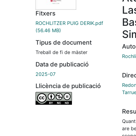
La
Fitxers
Ba
ROCHLITZER PUIG DERIK.pdf
(56.46 MB)
Si
Tipus de document
Auto
Treball de fi de màster
Rochli
Data de publicació
2025-07
Dire
Redon
Llicència de publicació
Tarrue
Res
Quant
are be
scope