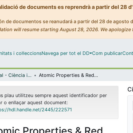
alidació de documents es reprendrà a partir del 28 d
ción de documentos se reanudará a partir del 28 de agosto 
ation will resume starting August 28, 2026. We apologize 
tats i col·leccions
Navega per tot el DD
Com publicar
Cont
Màster Oficial - Ciència i Tecnologia Quàntiques / Quantum Science and Technology
Atomic Properties & Red Laser System for a Sr-Based Rydberg Quantum Simulator
Ci
us plau utilitzeu sempre aquest identificador per
ar o enllaçar aquest document:
ps://hdl.handle.net/2445/222571
omic Properties & Red