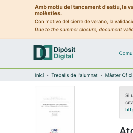
Amb motiu del tancament d'estiu, la v
molèsties.
Con motivo del cierre de verano, la valida
Due to the summer closure, document valid
Comuni
Inici
Treballs de l'alumnat
Si 
cit
htt
At