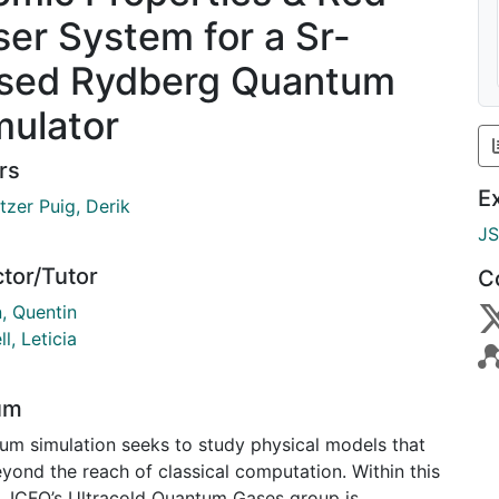
ser System for a Sr-
sed Rydberg Quantum
mulator
rs
E
tzer Puig, Derik
J
ctor/Tutor
C
, Quentin
ll, Leticia
um
um simulation seeks to study physical models that
yond the reach of classical computation. Within this
, ICFO’s Ultracold Quantum Gases group is