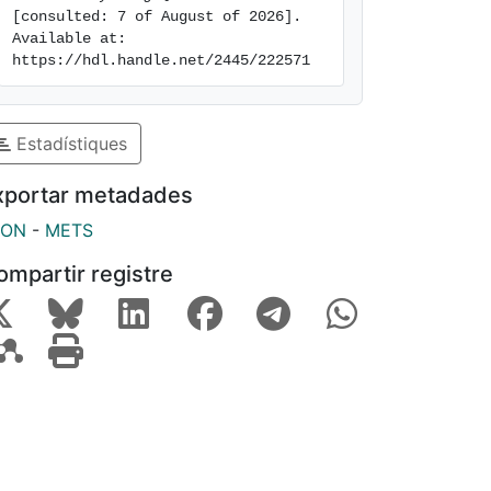
[consulted: 7 of August of 2026]. 
Available at: 
https://hdl.handle.net/2445/222571
Estadístiques
xportar metadades
SON
-
METS
ompartir registre