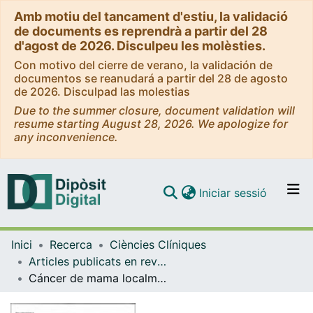
Amb motiu del tancament d'estiu, la validació
de documents es reprendrà a partir del 28
d'agost de 2026. Disculpeu les molèsties.
Con motivo del cierre de verano, la validación de
documentos se reanudará a partir del 28 de agosto
de 2026. Disculpad las molestias
Due to the summer closure, document validation will
resume starting August 28, 2026. We apologize for
any inconvenience.
(current)
Iniciar sessió
Comunitats i col·leccions
Inici
Recerca
Ciències Clíniques
Navega per tot el DD
Articles publicats en revistes (Ciències Clíniques)
Com publicar
Cáncer de mama localmente avanzado: revisión bibliográfica y resultados en una serie de 164 casos
Contacte