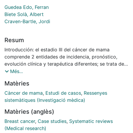
Guedea Edo, Ferran
Biete Solà, Albert
Craven-Bartle, Jordi
Resum
Introducción: el estadio III del cáncer de mama
comprende 2 entidades de incidencia, pronóstico,
evolución clínica y terapéutica diferentes; se trata del
cáncer de mama localmente avanzado propiamente
Més...
dicho y del carcinoma inflamatorio de mama (mastitis
Matèries
carcinomatosa). Mientras que en el primero se obtiene
una supervivencia que varía de un 15% a un 50% según
Càncer de mama
,
Estudi de casos
,
Ressenyes
diversos autores, el carcinoma inflamatorio tiene
sistemàtiques (Investigació mèdica)
supervivencias de un 0% a un 5% a los 5 años.
Matèries (anglès)
Breast cancer
,
Case studies
,
Systematic reviews
(Medical research)