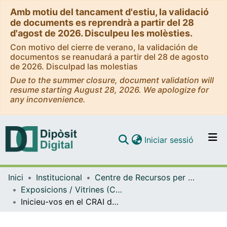
Amb motiu del tancament d'estiu, la validació
de documents es reprendrà a partir del 28
d'agost de 2026. Disculpeu les molèsties.
Con motivo del cierre de verano, la validación de
documentos se reanudará a partir del 28 de agosto
de 2026. Disculpad las molestias
Due to the summer closure, document validation will
resume starting August 28, 2026. We apologize for
any inconvenience.
(current)
Iniciar sessió
Comunitats i col·leccions
Inici
Institucional
Centre de Recursos per a l'Aprenentatge i la Investigació (CRAI-UB) - Institucional
Navega per tot el DD
Exposicions / Vitrines (CRAI-UB)
Com publicar
Inicieu-vos en el CRAI de la UB. (Setembre 2019)
Contacte