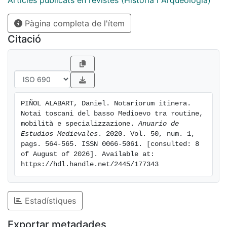
Articles publicats en revistes (Història i Arqueologia)
Pàgina completa de l'ítem
Citació
PIÑOL ALABART, Daniel. Notariorum itinera. 
Notai toscani del basso Medioevo tra routine, 
mobilità e specializzazione. 
Anuario de 
Estudios Medievales
. 2020. Vol. 50, num. 1, 
pags. 564-565. ISSN 0066-5061. [consulted: 8 
of August of 2026]. Available at: 
https://hdl.handle.net/2445/177343
Estadístiques
Exportar metadades