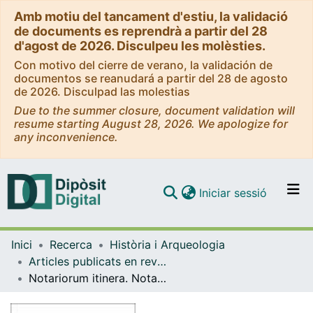
Amb motiu del tancament d'estiu, la validació
de documents es reprendrà a partir del 28
d'agost de 2026. Disculpeu les molèsties.
Con motivo del cierre de verano, la validación de
documentos se reanudará a partir del 28 de agosto
de 2026. Disculpad las molestias
Due to the summer closure, document validation will
resume starting August 28, 2026. We apologize for
any inconvenience.
(current)
Iniciar sessió
Comunitats i col·leccions
Inici
Recerca
Història i Arqueologia
Navega per tot el DD
Articles publicats en revistes (Història i Arqueologia)
Com publicar
Notariorum itinera. Notai toscani del basso Medioevo tra routine, mobilità e specializzazione
Contacte