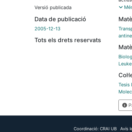
limfop
Més
Versió publicada
través
Data de publicació
Matè
dotaci
deter
2005-12-13
Trans
dades 
antine
Tots els drets reservats
el pap
Matè
sensib
nucleò
Biolog
limfop
Leuke
la car
Col·
la lín
2, ai
Tesis
captac
Molecu
Poster
Pà
dels n
transp
pacien
va mes
Coordinació:
CRAI UB
Avís l