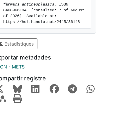
fàrmacs antineoplàsics.
 ISBN 
8468966134. [consulted: 7 of August 
of 2026]. Available at: 
https://hdl.handle.net/2445/36148
Estadístiques
xportar metadades
SON
-
METS
ompartir registre