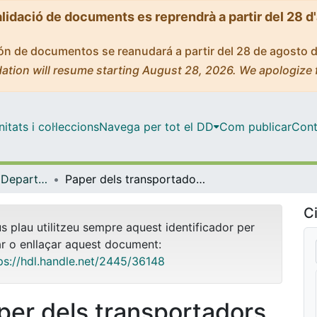
alidació de documents es reprendrà a partir del 28 d
ción de documentos se reanudará a partir del 28 de agosto 
ation will resume starting August 28, 2026. We apologize 
tats i col·leccions
Navega per tot el DD
Com publicar
Cont
Tesis Doctorals - Departament - Bioquímica i Biologia Molecular (Biologia)
Paper dels transportadors de nucleòsids equilibratius en la sensibilitat a fàrmacs antineoplàsics
Ci
us plau utilitzeu sempre aquest identificador per
ar o enllaçar aquest document:
ps://hdl.handle.net/2445/36148
per dels transportadors