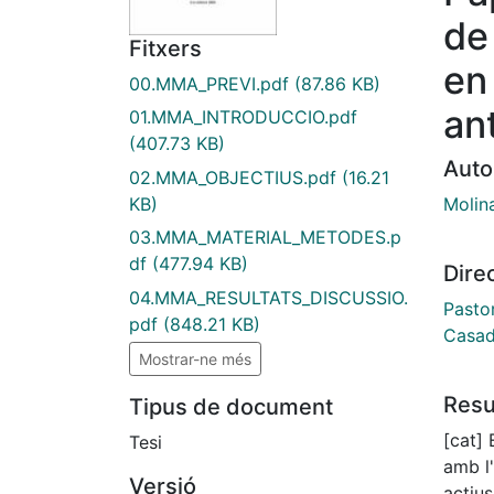
de
Fitxers
en 
00.MMA_PREVI.pdf
(87.86 KB)
an
01.MMA_INTRODUCCIO.pdf
(407.73 KB)
Auto
02.MMA_OBJECTIUS.pdf
(16.21
Molin
KB)
03.MMA_MATERIAL_METODES.p
df
(477.94 KB)
Dire
04.MMA_RESULTATS_DISCUSSIO.
Pasto
pdf
(848.21 KB)
Casad
Mostrar-ne més
Res
Tipus de document
[cat]
Tesi
amb l
Versió
actius