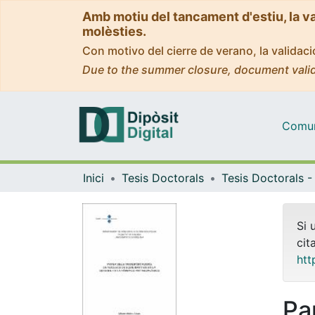
Amb motiu del tancament d'estiu, la v
molèsties.
Con motivo del cierre de verano, la valida
Due to the summer closure, document valid
Comuni
Inici
Tesis Doctorals
Si 
cit
htt
Pa