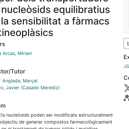
 nucleòsids equilibratius
la sensibilitat a fàrmacs
tineoplàsics
rs
a Arcas, Míriam
E
J
ctor/Tutor
C
r Anglada, Marçal
o, Javier (Casado Merediz)
um
 Els nucleòsids poden ser modificats estructuralment
'objectiu de generar compostos farmacològicament
 en el tractament de tumors sòlids i malalties