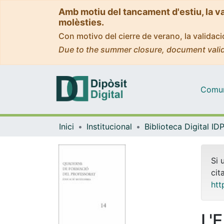
Amb motiu del tancament d'estiu, la v
molèsties.
Con motivo del cierre de verano, la valida
Due to the summer closure, document valid
Comuni
Inici
Institucional
Si 
cit
htt
L'