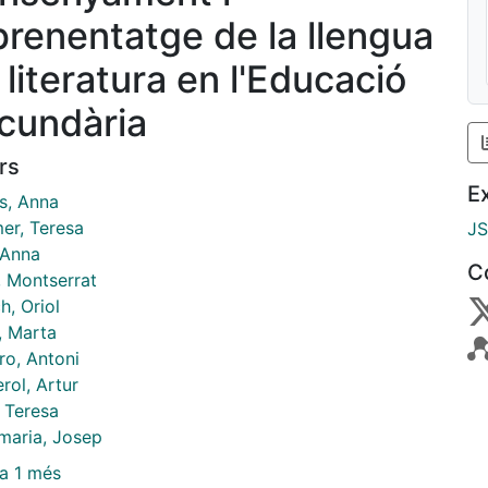
aprenentatge de la llengua
a literatura en l'Educació
cundària
rs
E
, Anna
er, Teresa
J
 Anna
C
, Montserrat
h, Oriol
, Marta
ro, Antoni
rol, Artur
, Teresa
maria, Josep
a 1 més