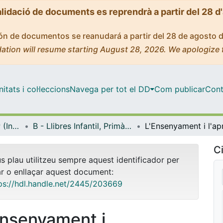
alidació de documents es reprendrà a partir del 28 d
ción de documentos se reanudará a partir del 28 de agosto 
ation will resume starting August 28, 2026. We apologize 
tats i col·leccions
Navega per tot el DD
Com publicar
Cont
Biblioteca Digital IDP (Institut de Desenvolupament Professional)
B - Llibres Infantil, Primària, Secundària i FP (IDP, Graó, Horsori)
Ci
us plau utilitzeu sempre aquest identificador per
ar o enllaçar aquest document:
ps://hdl.handle.net/2445/203669
Ensenyament i