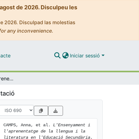
'agost de 2026. Disculpeu les
de 2026. Disculpad las molestias
for any inconvenience.
acte
Iniciar sessió
L'Ensenyament i l'aprenentatge de la llengua i la literatura en l'Educació Secundària
tació
CAMPS, Anna, et al. 
L'Ensenyament i 
l'aprenentatge de la llengua i la 
literatura en l'Educació Secundària.