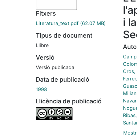
l'
Fitxers
i l
Literatura_text.pdf
(62.07 MB)
Se
Tipus de document
Llibre
Auto
Camps
Versió
Colom
Versió publicada
Cros,
Ferrer
Data de publicació
Guasc
1998
Milian
Navar
Llicència de publicació
Nogue
Ribas
Santa
Mostr