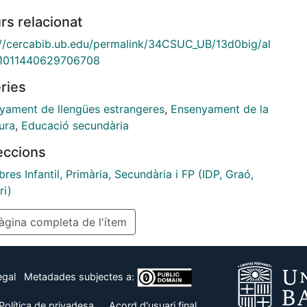
rs relacionat
://cercabib.ub.edu/permalink/34CSUC_UB/13d0big/al
1011440629706708
ries
yament de llengües estrangeres
,
Ensenyament de la
tura
,
Educació secundària
leccions
ibres Infantil, Primària, Secundària i FP (IDP, Graó,
ri)
gina completa de l'ítem
egal
Metadades subjectes a:
Política de privadesa
Acord d'usuari final