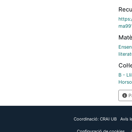
Recu
https
ma99
Matè
Ensen
litera
Col·
B - Ll
Horso
Pà
Coordinació:
CRAI UB
Avís l
Configuració de cookies