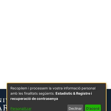
Recopilem i processem la vostra informació personal
amb les finalitats següents:
Estadístic & Registre i
recuperació de contrasenya
Personalitzar
Declinar
D'acord