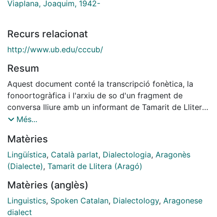
Viaplana, Joaquim, 1942-
Recurs relacionat
http://www.ub.edu/cccub/
Resum
Aquest document conté la transcripció fonètica, la
fonoortogràfica i l'arxiu de so d'un fragment de
conversa lliure amb un informant de Tamarit de Llitera
que forma part del Corpus Oral Dialectal (COD). El
Més...
COD és un component del Corpus de Català
Matèries
Contemporani de la Universitat de Barcelona
(CCCUB), un arxiu de corpus de llengua catalana oral
Lingüística
,
Català parlat
,
Dialectologia
,
Aragonès
contemporània que ha estat confegit pel grup de
(Dialecte)
,
Tamarit de Llitera (Aragó)
recerca Grup d'Estudi de la Variació (GEV) amb la
Matèries (anglès)
finalitat de contribuir a l'estudi de la variació dialectal,
social i funcional en la llengua catalana. Aquest i altres
Linguistics
,
Spoken Catalan
,
Dialectology
,
Aragonese
materials del CCCUB són accessibles directament al
dialect