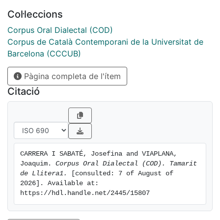
Dipòsit UB o a través del web del CCCUB
Col·leccions
(http://www.ub.edu/cccub).
Corpus Oral Dialectal (COD)
Corpus de Català Contemporani de la Universitat de
Barcelona (CCCUB)
Pàgina completa de l'ítem
Citació
CARRERA I SABATÉ, Josefina and VIAPLANA, 
Joaquim. 
Corpus Oral Dialectal (COD). Tamarit 
de Llitera1.
 [consulted: 7 of August of 
2026]. Available at: 
https://hdl.handle.net/2445/15807