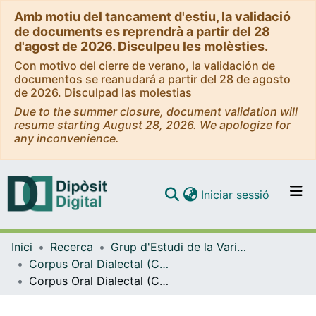
Amb motiu del tancament d'estiu, la validació
de documents es reprendrà a partir del 28
d'agost de 2026. Disculpeu les molèsties.
Con motivo del cierre de verano, la validación de
documentos se reanudará a partir del 28 de agosto
de 2026. Disculpad las molestias
Due to the summer closure, document validation will
resume starting August 28, 2026. We apologize for
any inconvenience.
(current)
Iniciar sessió
Comunitats i col·leccions
Inici
Recerca
Grup d'Estudi de la Variació (GEV) - Corpus de Català Contemporani de la Universitat de Barcelona (CCCUB)
Navega per tot el DD
Corpus Oral Dialectal (COD)
Com publicar
Corpus Oral Dialectal (COD). Tamarit de Llitera1
Contacte