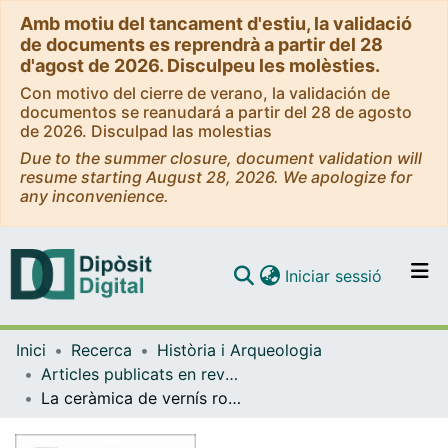
Amb motiu del tancament d'estiu, la validació
de documents es reprendrà a partir del 28
d'agost de 2026. Disculpeu les molèsties.
Con motivo del cierre de verano, la validación de
documentos se reanudará a partir del 28 de agosto
de 2026. Disculpad las molestias
Due to the summer closure, document validation will
resume starting August 28, 2026. We apologize for
any inconvenience.
(current)
Iniciar sessió
Comunitats i col·leccions
Inici
Recerca
Història i Arqueologia
Navega per tot el DD
Articles publicats en revistes (Història i Arqueologia)
Com publicar
La ceràmica de vernís roig ilerget del Tossal de les Tenalles (Sidamon) i algunes reflexions sobre tallers i identitats culturals preromanes
Contacte