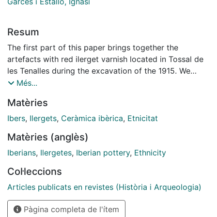
Garcés i Estalló, Ignasi
Resum
The first part of this paper brings together the
artefacts with red ilerget varnish located in Tossal de
les Tenalles during the excavation of the 1915. We
review known objects and introduce some new ones.
Més...
In the second part we proceed to the association
Matèries
between the forms. To perform this simulation, the
whole site was considered, because of the absence of
Ibers
,
Ilergets
,
Ceràmica ibèrica
,
Etnicitat
better stratigraphic accuracies. Finally, in the last
Matèries (anglès)
section, the complete Tossal is compared with other
places, in order to capture the character of the
Iberians
,
Ilergetes
,
Iberian pottery
,
Ethnicity
workshop, the market strategy and the importance
Col·leccions
that the ceramic type has played in the definition of
the Ilergetian cultural circle.
Articles publicats en revistes (Història i Arqueologia)
Pàgina completa de l'ítem