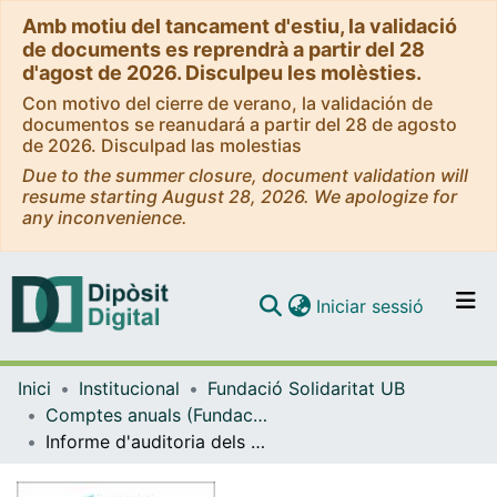
Amb motiu del tancament d'estiu, la validació
de documents es reprendrà a partir del 28
d'agost de 2026. Disculpeu les molèsties.
Con motivo del cierre de verano, la validación de
documentos se reanudará a partir del 28 de agosto
de 2026. Disculpad las molestias
Due to the summer closure, document validation will
resume starting August 28, 2026. We apologize for
any inconvenience.
(current)
Iniciar sessió
Comunitats i col·leccions
Inici
Institucional
Fundació Solidaritat UB
Navega per tot el DD
Comptes anuals (Fundació Solidaritat UB)
Com publicar
Informe d'auditoria dels comptes anuals abreujats 2023
Contacte