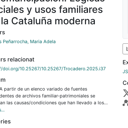
ciales y usos familiares
 la Cataluña moderna
rs
s Peñarrocha, Maria Adela
rs relacionat
E
://doi.org/10.25267/10.25267/Trocadero.2025.i37
J
um
C
A partir de un elenco variado de fuentes
dentes de archivos familiar-patrimoniales se
ian las causas/condiciones que han llevado a los
 y –a veces las madres–, titulares de la patria
...
tad, a emancipar a sus hijos, sobre quienes de estos
ries
recaer dicha liberación, las ventajas que