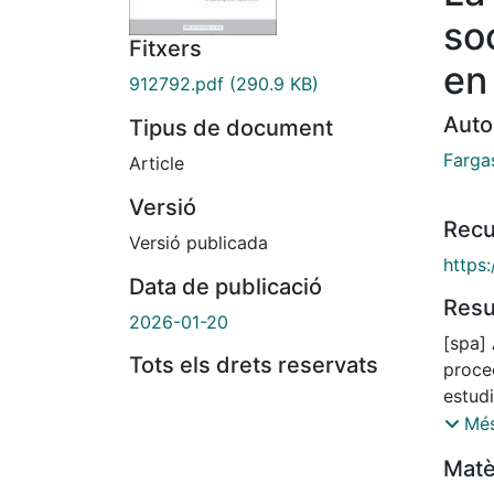
so
Fitxers
en
912792.pdf
(290.9 KB)
Auto
Tipus de document
Farga
Article
Versió
Recu
Versió publicada
https
Data de publicació
Res
2026-01-20
[spa] 
Tots els drets reservats
proce
estud
padres
Més
potes
Matè
solía 