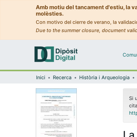
Amb motiu del tancament d'estiu, la v
molèsties.
Con motivo del cierre de verano, la valida
Due to the summer closure, document valid
Comuni
Inici
Recerca
Història i Arqueologia
Si 
cit
htt
La