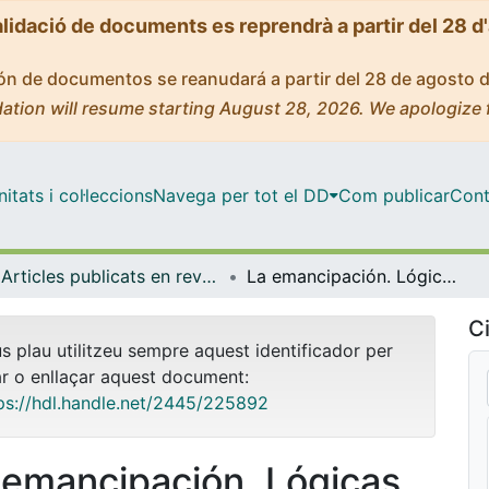
alidació de documents es reprendrà a partir del 28 d
ción de documentos se reanudará a partir del 28 de agosto 
ation will resume starting August 28, 2026. We apologize 
tats i col·leccions
Navega per tot el DD
Com publicar
Cont
Articles publicats en revistes (Història i Arqueologia)
La emancipación. Lógicas sociales y usos familiares en la Cataluña moderna
Ci
us plau utilitzeu sempre aquest identificador per
ar o enllaçar aquest document:
ps://hdl.handle.net/2445/225892
 emancipación. Lógicas