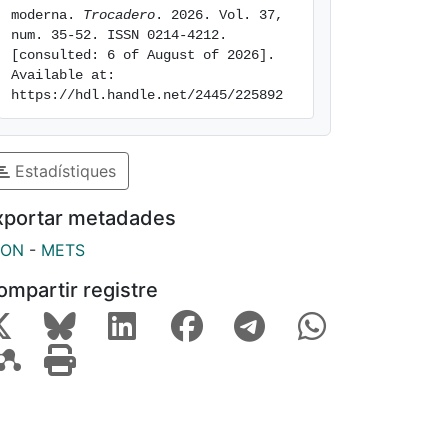
moderna. 
Trocadero
. 2026. Vol. 37, 
num. 35-52. ISSN 0214-4212. 
[consulted: 6 of August of 2026]. 
Available at: 
https://hdl.handle.net/2445/225892
Estadístiques
xportar metadades
SON
-
METS
ompartir registre