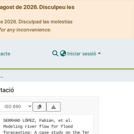
'agost de 2026. Disculpeu les
de 2026. Disculpad las molestias
for any inconvenience.
acte
Iniciar sessió
ver flow for flood forecasting: A case study on the Ter river
tació
SERRANO LÓPEZ, Fabián, et al. 
Modeling river flow for flood 
forecasting: A case study on the Ter 