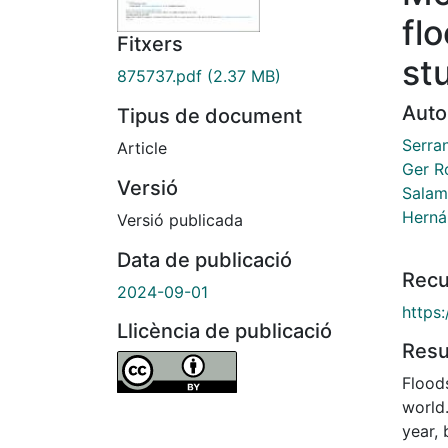
fl
Fitxers
st
875737.pdf
(2.37 MB)
Auto
Tipus de document
Serra
Article
Ger R
Versió
Salam
Herná
Versió publicada
Data de publicació
Recu
2024-09-01
https:
Llicència de publicació
Res
Flood
world
year,