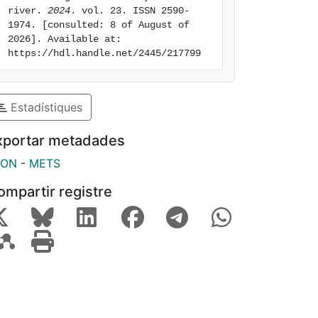
river. 
2024
. vol. 23. ISSN 2590-
1974. [consulted: 8 of August of 
2026]. Available at: 
https://hdl.handle.net/2445/217799
Estadístiques
xportar metadades
SON
-
METS
ompartir registre