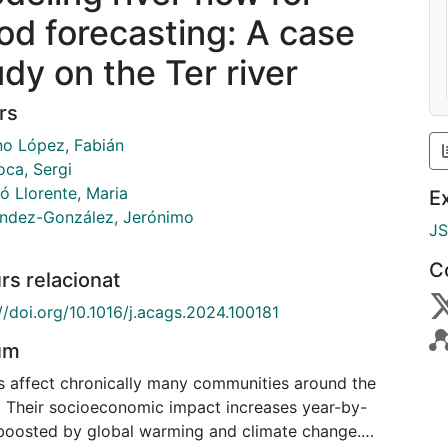
ood forecasting: A case
udy on the Ter river
rs
no López, Fabián
oca, Sergi
ó Llorente, Maria
E
ndez-González, Jerónimo
J
C
rs relacionat
//doi.org/10.1016/j.acags.2024.100181
um
s affect chronically many communities around the
. Their socioeconomic impact increases year-by-
 boosted by global warming and climate change.