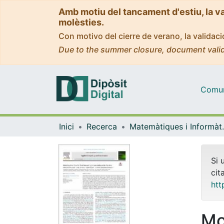
Amb motiu del tancament d'estiu, la v
molèsties.
Con motivo del cierre de verano, la valida
Due to the summer closure, document valid
Comuni
Inici
Recerca
Matemàti
Si 
cit
htt
Mo