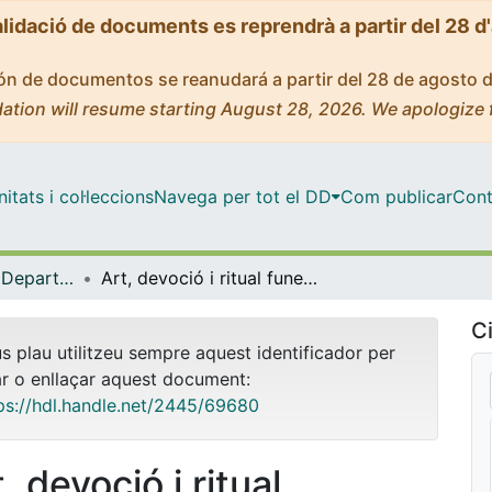
alidació de documents es reprendrà a partir del 28 d
ción de documentos se reanudará a partir del 28 de agosto 
ation will resume starting August 28, 2026. We apologize 
tats i col·leccions
Navega per tot el DD
Com publicar
Cont
Tesis Doctorals - Departament - Història de l'Art
Art, devoció i ritual funeraris a la Catalunya moderna
Ci
us plau utilitzeu sempre aquest identificador per
ar o enllaçar aquest document:
ps://hdl.handle.net/2445/69680
, devoció i ritual