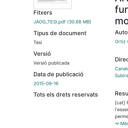
fu
Fitxers
mo
JAOG_TESI.pdf
(30.68 MB)
Auto
Tipus de document
Ortiz 
Tesi
Versió
Dire
Versió publicada
Canald
Data de publicació
Subir
2015-09-16
Res
Tots els drets reservats
[cat] Parlar de mort és parlar de les pors inherents a
l'esse
permet
perspe
Més