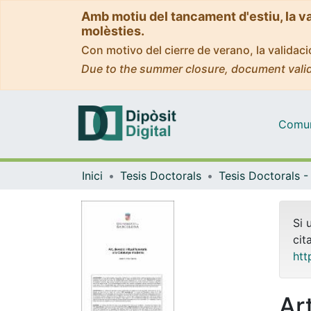
Amb motiu del tancament d'estiu, la v
molèsties.
Con motivo del cierre de verano, la valida
Due to the summer closure, document valid
Comuni
Inici
Tesis Doctorals
Si 
cit
htt
Art