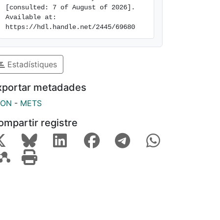
[consulted: 7 of August of 2026]. 
Available at: 
https://hdl.handle.net/2445/69680
Estadístiques
xportar metadades
SON
-
METS
ompartir registre