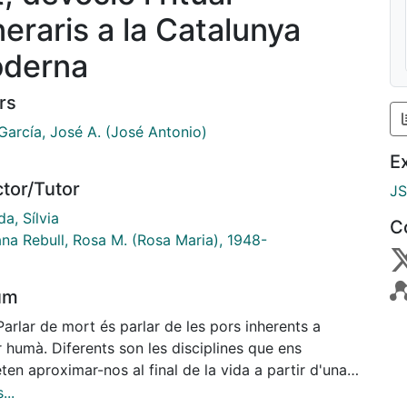
neraris a la Catalunya
derna
rs
García, José A. (José Antonio)
E
ctor/Tutor
J
a, Sílvia
C
ana Rebull, Rosa M. (Rosa Maria), 1948-
um
r humà. Diferents son les disciplines que ens
en aproximar-nos al final de la vida a partir d'una
ctiva cultural. Qüestions històriques, artístiques,
...