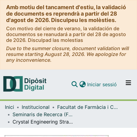
Amb motiu del tancament d'estiu, la validació
de documents es reprendrà a partir del 28
d'agost de 2026. Disculpeu les molèsties.
Con motivo del cierre de verano, la validación de
documentos se reanudará a partir del 28 de agosto
de 2026. Disculpad las molestias
Due to the summer closure, document validation will
resume starting August 28, 2026. We apologize for
any inconvenience.
(current)
Iniciar sessió
Comunitats i col·leccions
Inici
Institucional
Facultat de Farmàcia i Ciències de l'Alimentació
Navega per tot el DD
Seminaris de Recerca (Facultat de Farmàcia i Ciències de l'Alimentació)
Com publicar
Crystal Engineering Strategies to optimize the performance of Drugs and Nutraceuticals (Seminaris de Recerca 2026)
Contacte