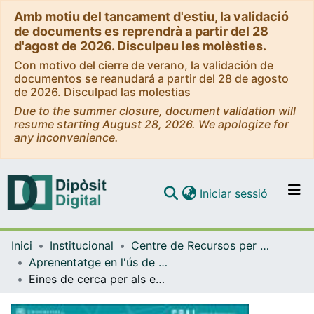
Amb motiu del tancament d'estiu, la validació
de documents es reprendrà a partir del 28
d'agost de 2026. Disculpeu les molèsties.
Con motivo del cierre de verano, la validación de
documentos se reanudará a partir del 28 de agosto
de 2026. Disculpad las molestias
Due to the summer closure, document validation will
resume starting August 28, 2026. We apologize for
any inconvenience.
(current)
Iniciar sessió
Comunitats i col·leccions
Inici
Institucional
Centre de Recursos per a l'Aprenentatge i la Investigació (CRAI-UB) - Institucional
Navega per tot el DD
Aprenentatge en l'ús de serveis i recursos d'informació: tutorials i guies (CRAI-UB)
Com publicar
Eines de cerca per als estudiants d’Economia, Empresa i Sociologia: Recursos a l’abast de professors i estudiants per cercar informació sobre les matèries de la Facultat [text]. [versions anteriors]
Contacte