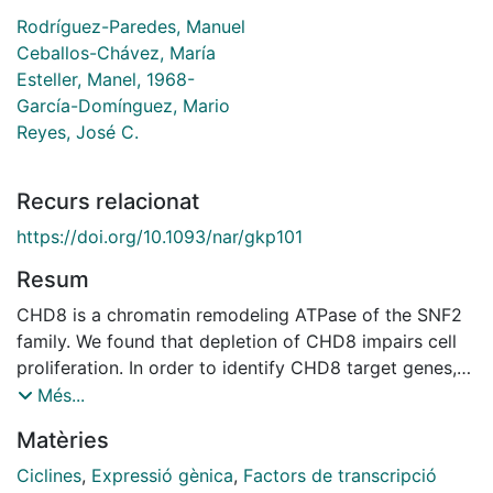
Rodríguez-Paredes, Manuel
Ceballos-Chávez, María
Esteller, Manel, 1968-
García-Domínguez, Mario
Reyes, José C.
Recurs relacionat
https://doi.org/10.1093/nar/gkp101
Resum
CHD8 is a chromatin remodeling ATPase of the SNF2
family. We found that depletion of CHD8 impairs cell
proliferation. In order to identify CHD8 target genes,
we performed a transcriptomic analysis of CHD8-
Més...
depleted cells, finding out that CHD8 controls the
Matèries
expression of cyclin E2 (CCNE2) and thymidylate
synthetase (TYMS), two genes expressed in the G1/S
Ciclines
,
Expressió gènica
,
Factors de transcripció