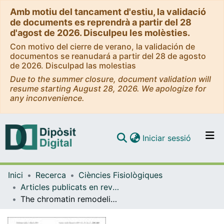
Amb motiu del tancament d'estiu, la validació
de documents es reprendrà a partir del 28
d'agost de 2026. Disculpeu les molèsties.
Con motivo del cierre de verano, la validación de
documentos se reanudará a partir del 28 de agosto
de 2026. Disculpad las molestias
Due to the summer closure, document validation will
resume starting August 28, 2026. We apologize for
any inconvenience.
(current)
Iniciar sessió
Comunitats i col·leccions
Inici
Recerca
Ciències Fisiològiques
Navega per tot el DD
Articles publicats en revistes (Ciències Fisiològiques)
Com publicar
The chromatin remodeling factor CHD8 interacts with elongating RNA polymerase II and controls expression of the cyclin E2 gene
Contacte