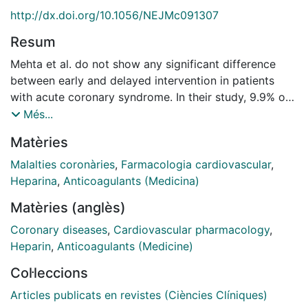
http://dx.doi.org/10.1056/NEJMc091307
Resum
Mehta et al. do not show any significant difference
between early and delayed intervention in patients
with acute coronary syndrome. In their study, 9.9% of
patients in the...
Més...
Matèries
Malalties coronàries
,
Farmacologia cardiovascular
,
Heparina
,
Anticoagulants (Medicina)
Matèries (anglès)
Coronary diseases
,
Cardiovascular pharmacology
,
Heparin
,
Anticoagulants (Medicine)
Col·leccions
Articles publicats en revistes (Ciències Clíniques)