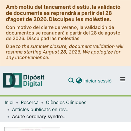
Amb motiu del tancament d'estiu, la validació
de documents es reprendrà a partir del 28
d'agost de 2026. Disculpeu les molèsties.
Con motivo del cierre de verano, la validación de
documentos se reanudará a partir del 28 de agosto
de 2026. Disculpad las molestias
Due to the summer closure, document validation will
resume starting August 28, 2026. We apologize for
any inconvenience.
(current)
Iniciar sessió
Comunitats i col·leccions
Inici
Recerca
Ciències Clíniques
Navega per tot el DD
Articles publicats en revistes (Ciències Clíniques)
Com publicar
Acute coronary syndromes
Contacte