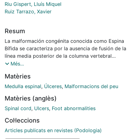
Riu Gispert, Lluís Miquel
Ruiz Tarrazo, Xavier
Resum
La malformación congénita conocida como Espina
Bífida se caracteriza por la ausencia de fusión de la
línea media posterior de la columna vertebral
produciéndose una hernia del contenido del conducto
Més...
vertebral (médula, meninges y raíces nerviosas). Este
Matèries
síndrome compromete múltiples sistemas del
organismo, debiéndose tratar por un equipo
Medul·la espinal
,
Úlceres
,
Malformacions del peu
multidisciplinar. A nivel del pie se producen
Matèries (anglès)
deformidades tanto flácidas como espásticas con
déficit motores radiculares (55%). Estos problemas
Spinal cord
,
Ulcers
,
Foot abnormalities
estructurales provocaran alteraciones biomecánicas
Col·leccions
severas con sobrecargas a nivel plantar (33%). Si a
esto añadimos alteraciones radiculares sensitivas, con
Articles publicats en revistes (Podologia)
insensibilidad en piernas y pies (60%), nos