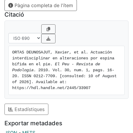
Pàgina completa de l'ítem
encontramos ante un paciente de riesgo susceptible
de tratamientos preventivos y curativos podológicos.
Citació
Las probabilidades de padecer una úlcera neuropática
son grandes y el Podólogo debe prevenir o, en el peor
de los casos, tratar el mal perforante plantar de una
forma interdisciplinar. Preventivamente realizaremos
quiropodias periódicas y exploración de
ORTAS DEUNOSAJUT, Xavier, et al. Actuación 
sensibilidades, tanto exteroceptivas como
interdisciplinar en alteraciones por espina 
propioceptivas. A nivel podológico trataremos de una
bífida en el pie. 
El Peu - Revista de 
forma integral la úlcera neuropática, incluyendo los
Podologia
. 2010. Vol. 30, num. 1, pags. 16-
20. ISSN 0212-7709. [consulted: 10 of August 
drenajes y las"toilettes" quirúrgicas, y realizaremos
of 2026]. Available at: 
tratamientos ortopodológicos complejos. En esta
https://hdl.handle.net/2445/33907
comunicación presentamos un caso típico de paciente
afecto de Espina Bífida con alteraciones biomecánicas
severas y úlcera con recorrido fistuloso, al cual
Estadístiques
realizamos un drenaje y confeccionamos una férula
supramaleolar interna unilateral para redistribuir las
Exportar metadades
presiones y evitar las sobrecargas.
JSON
-
METS