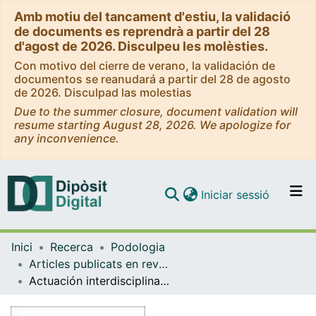
Amb motiu del tancament d'estiu, la validació
de documents es reprendrà a partir del 28
d'agost de 2026. Disculpeu les molèsties.
Con motivo del cierre de verano, la validación de
documentos se reanudará a partir del 28 de agosto
de 2026. Disculpad las molestias
Due to the summer closure, document validation will
resume starting August 28, 2026. We apologize for
any inconvenience.
(current)
Iniciar sessió
Comunitats i col·leccions
Inici
Recerca
Podologia
Navega per tot el DD
Articles publicats en revistes (Podologia)
Com publicar
Actuación interdisciplinar en alteraciones por espina bífida en el pie
Contacte