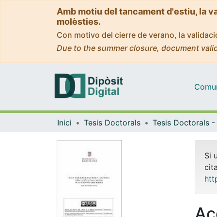
Amb motiu del tancament d'estiu, la v
molèsties.
Con motivo del cierre de verano, la valida
Due to the summer closure, document valid
Comuni
Inici
Tesis Doctorals
Si 
cit
htt
Ac