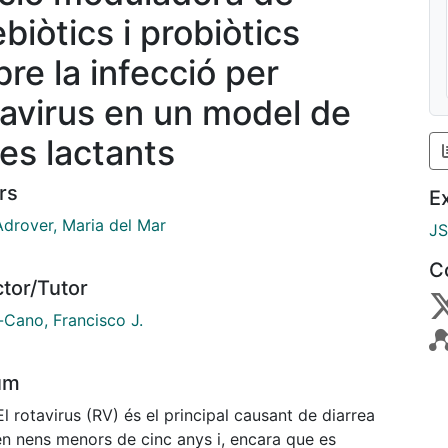
biòtics i probiòtics
bre la infecció per
tavirus en un model de
tes lactants
rs
E
Adrover, Maria del Mar
J
C
ctor/Tutor
-Cano, Francisco J.
um
El rotavirus (RV) és el principal causant de diarrea
en nens menors de cinc anys i, encara que es