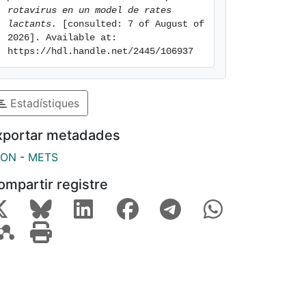
rotavirus en un model de rates 
lactants.
 [consulted: 7 of August of 
2026]. Available at: 
https://hdl.handle.net/2445/106937
Estadístiques
xportar metadades
SON
-
METS
ompartir registre