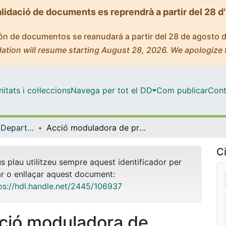
alidació de documents es reprendrà a partir del 28 d
ción de documentos se reanudará a partir del 28 de agosto 
ation will resume starting August 28, 2026. We apologize 
tats i col·leccions
Navega per tot el DD
Com publicar
Cont
Tesis Doctorals - Departament - Bioquímica i Fisiologia
Acció moduladora de prebiòtics i probiòtics sobre la infecció per rotavirus en un model de rates lactants
Ci
us plau utilitzeu sempre aquest identificador per
ar o enllaçar aquest document:
ps://hdl.handle.net/2445/106937
ció moduladora de