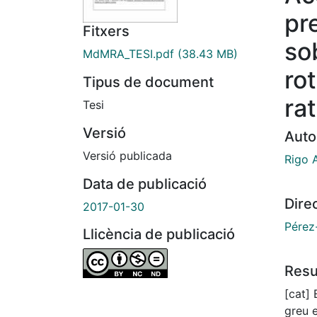
pre
Fitxers
so
MdMRA_TESI.pdf
(38.43 MB)
ro
Tipus de document
ra
Tesi
Versió
Auto
Versió publicada
Rigo 
Data de publicació
Dire
2017-01-30
Pérez
Llicència de publicació
Res
[cat] 
greu 