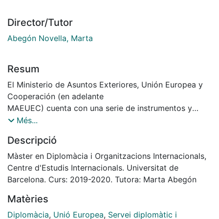
Director/Tutor
Abegón Novella, Marta
Resum
El Ministerio de Asuntos Exteriores, Unión Europea y
Cooperación (en adelante
MAEUEC) cuenta con una serie de instrumentos y
canales de acción exterior que van
Més...
evolucionando con el surgimiento de nuevas
Descripció
tecnologías. Cada vez son más influyentes en la
política exterior de España al verse afectada por la
Màster en Diplomàcia i Organitzacions Internacionals,
sociedad civil y por la necesidad de llegar hasta
Centre d'Estudis Internacionals. Universitat de
el público. Se puede apreciar la evolución
Barcelona. Curs: 2019-2020. Tutora: Marta Abegón
experimentada en este ámbito al comparar la situación
Matèries
actual con la opinión dada por el diplomático británico
Harold Nicolson sobre la antigua diplomacia
Diplomàcia
,
Unió Europea
,
Servei diplomàtic i