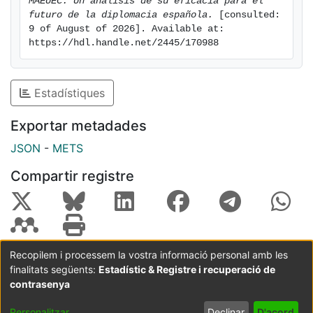
MAEUEC: Un análisis de su eficacia para el 
futuro de la diplomacia española.
 [consulted: 
9 of August of 2026]. Available at: 
https://hdl.handle.net/2445/170988
Estadístiques
Exportar metadades
JSON
-
METS
Compartir registre
Recopilem i processem la vostra informació personal amb les
finalitats següents:
Estadístic & Registre i recuperació de
Coordinació:
CRAI UB
Avís legal
Metadades
subjectes a:
contrasenya
Configuració
Política de
Acord
Personalitzar
Declinar
D'acord