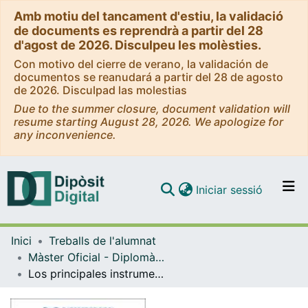
Amb motiu del tancament d'estiu, la validació
de documents es reprendrà a partir del 28
d'agost de 2026. Disculpeu les molèsties.
Con motivo del cierre de verano, la validación de
documentos se reanudará a partir del 28 de agosto
de 2026. Disculpad las molestias
Due to the summer closure, document validation will
resume starting August 28, 2026. We apologize for
any inconvenience.
(current)
Iniciar sessió
Comunitats i col·leccions
Inici
Treballs de l'alumnat
Navega per tot el DD
Màster Oficial - Diplomàcia i Organitzacions Internacionals
Com publicar
Los principales instrumentos y canales de la actual acción exterior del MAEUEC: Un análisis de su eficacia para el futuro de la diplomacia española
Contacte