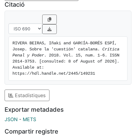
revista, esto es, es un amplio sentido, las categorías
Citació
de conocimiento que se incluyen en la denominación
de una Sociología del control penal.
RIVERA BEIRAS, Iñaki and GARCÍA-BORÉS ESPÍ, 
Josep. Sobre la 'cuestión' catalana. 
Crítica 
Penal y Poder
. 2018. Vol. 15, num. 1-6. ISSN 
2014-3753. [consulted: 8 of August of 2026]. 
Available at: 
https://hdl.handle.net/2445/149231
Estadístiques
Exportar metadades
JSON
-
METS
Compartir registre