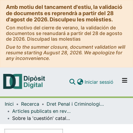
Amb motiu del tancament d'estiu, la validació
de documents es reprendrà a partir del 28
d'agost de 2026. Disculpeu les molèsties.
Con motivo del cierre de verano, la validación de
documentos se reanudará a partir del 28 de agosto
de 2026. Disculpad las molestias
Due to the summer closure, document validation will
resume starting August 28, 2026. We apologize for
any inconvenience.
(current)
Iniciar sessió
Comunitats i col·leccions
Inici
Recerca
Dret Penal i Criminologia, i Dret Internacional Públic i Relacions Internacional
Navega per tot el DD
Articles publicats en revistes (Dret Penal i Criminologia, i Dret Internacional Públic i Relacions Internacional)
Com publicar
Sobre la 'cuestión' catalana
Contacte