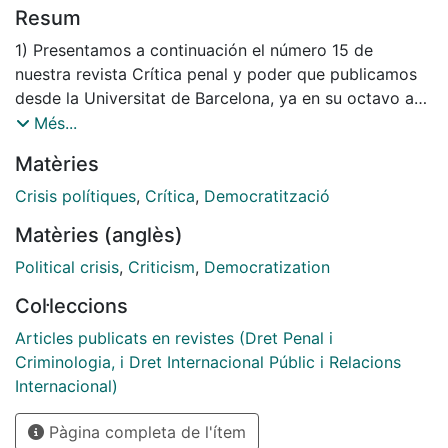
Resum
1) Presentamos a continuación el número 15 de
nuestra revista Crítica penal y poder que publicamos
desde la Universitat de Barcelona, ya en su octavo año
de existencia, lo cual constituye una satisfacción
Més...
importante en aras a la transmisión del conocimiento y
Matèries
del aprendizaje recíproco. Como se dirá a lo largo de
esta introducción editorial, numerosos son los temas a
Crisis polítiques
,
Crítica
,
Democratització
comentar debido, por un lado, al propio contenido del
Matèries (anglès)
presente número de la Revista y, por otro, al especial
momento en que el mismo se publica. Vayamos pues,
Political crisis
,
Criticism
,
Democratization
ordenadamente. El presente número, incluye una
Col·leccions
variada muestra de trabajos que ponen de relieve el
estado de las investigaciones tanto de académicos de
Articles publicats en revistes (Dret Penal i
larga trayectoria como de jóvenes estudiosos que
Criminologia, i Dret Internacional Públic i Relacions
reflexionan desde edades tempranas sobre el
Internacional)
convulso mundo contemporáneo, dentro del marco
Pàgina completa de l'ítem
epistemológico que define la línea editorial de la