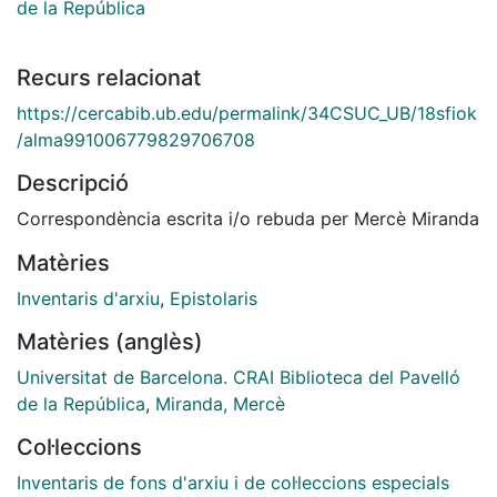
de la República
Recurs relacionat
https://cercabib.ub.edu/permalink/34CSUC_UB/18sfiok
/alma991006779829706708
Descripció
Correspondència escrita i/o rebuda per Mercè Miranda
Matèries
Inventaris d'arxiu
,
Epistolaris
Matèries (anglès)
Universitat de Barcelona. CRAI Biblioteca del Pavelló
de la República
,
Miranda, Mercè
Col·leccions
Inventaris de fons d'arxiu i de col·leccions especials