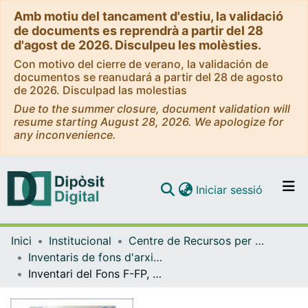
Amb motiu del tancament d'estiu, la validació
de documents es reprendrà a partir del 28
d'agost de 2026. Disculpeu les molèsties.
Con motivo del cierre de verano, la validación de
documentos se reanudará a partir del 28 de agosto
de 2026. Disculpad las molestias
Due to the summer closure, document validation will
resume starting August 28, 2026. We apologize for
any inconvenience.
(current)
Iniciar sessió
Comunitats i col·leccions
Inici
Institucional
Centre de Recursos per a l'Aprenentatge i la Investigació (CRAI-UB) - Institucional
Navega per tot el DD
Inventaris de fons d'arxiu i de col·leccions especials (CRAI-UB)
Com publicar
Inventari del Fons F-FP, Subsèrie Mercè Miranda, del CRAI Biblioteca del Pavelló de la República de la Universitat de Barcelona
Contacte