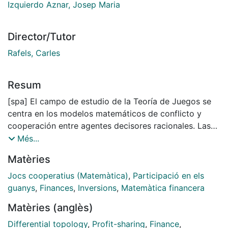
Izquierdo Aznar, Josep Maria
Director/Tutor
Rafels, Carles
Resum
[spa] El campo de estudio de la Teoría de Juegos se
centra en los modelos matemáticos de conflicto y
cooperación entre agentes decisores racionales. Las
situaciones y problemas que analiza surgen de la
Més...
interdependencia que tienen las decisiones de los
Matèries
agentes y de su repercusión sobre la utilidad de cada
uno de ellos (repercusiones de tipo económico, de
Jocs cooperatius (Matemàtica)
,
Participació en els
poder o, simplemente, de satisfacción). Este
guanys
,
Finances
,
Inversions
,
Matemàtica financera
planteamiento hace que un objeto de estudio
Matèries (anglès)
importante para la Teoría de Juegos sea la Economía
y, en general, las Ciencias Sociales.Las decisiones y
Differential topology
,
Profit-sharing
,
Finance
,