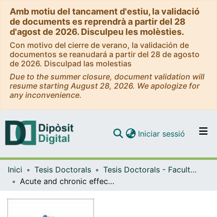
Amb motiu del tancament d'estiu, la validació
de documents es reprendrà a partir del 28
d'agost de 2026. Disculpeu les molèsties.
Con motivo del cierre de verano, la validación de
documentos se reanudará a partir del 28 de agosto
de 2026. Disculpad las molestias
Due to the summer closure, document validation will
resume starting August 28, 2026. We apologize for
any inconvenience.
(current)
Iniciar sessió
Comunitats i col·leccions
Inici
Tesis Doctorals
Tesis Doctorals - Facultat - Medicina
Navega per tot el DD
Acute and chronic effects of cannabinoids on human brain: gene-environment interactions related to psychiatric disorders
Com publicar
Contacte