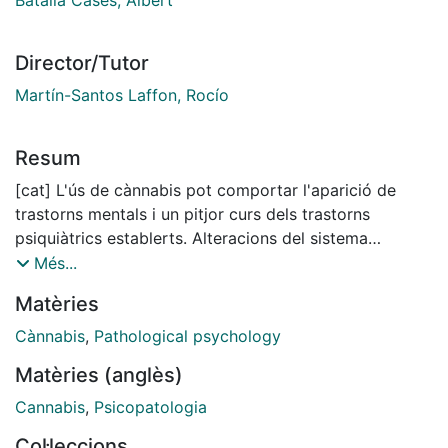
Director/Tutor
Martín-Santos Laffon, Rocío
Resum
[cat] L'ús de cànnabis pot comportar l'aparició de
trastorns mentals i un pitjor curs dels trastorns
psiquiàtrics establerts. Alteracions del sistema
endocannabinoid endogen podrien ser responsables
Més...
també dels efectes a llarg termini associats amb el
Matèries
consum d'aquesta substància, com son les alteracions
en la funció i estructura cerebral. Donat que no tots
Cànnabis
,
Pathological psychology
els individus es veuen igualment afectats, la
Matèries (anglès)
probabilitat de patir danys associats al consum de
cànnabis podria recaure en diversos factors clau, com
Cannabis
,
Psicopatologia
són l'edat d'inici, els paràmetres de consum i aspectes
Col·leccions