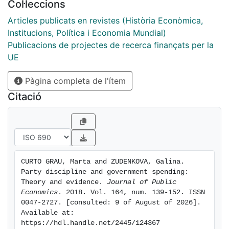
Col·leccions
provide evidence that increases in legislators' party
discipline raise the amounts of discretionary spending
Articles publicats en revistes (Història Econòmica,
their districts receive. The rewards for discipline are
Institucions, Política i Economia Mundial)
larger the greater the gap between the constituents'
Publicacions de projectes de recerca finançats per la
and party's preferences (i.e., in conservative-leaning
UE
districts represented by Democrats or liberal-leaning
Pàgina completa de l'ítem
districts represented by Republicans).
Citació
CURTO GRAU, Marta and ZUDENKOVA, Galina. 
Party discipline and government spending: 
Theory and evidence. 
Journal of Public 
Economics
. 2018. Vol. 164, num. 139-152. ISSN 
0047-2727. [consulted: 9 of August of 2026]. 
Available at: 
https://hdl.handle.net/2445/124367