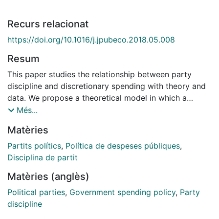
Recurs relacionat
https://doi.org/10.1016/j.jpubeco.2018.05.008
Resum
This paper studies the relationship between party
discipline and discretionary spending with theory and
data. We propose a theoretical model in which a
politician faces a conflict between her constituents'
Més...
interests and the party line. Party loyalty is electorally
Matèries
costly for the politician and is therefore rewarded by
the party leader with greater amounts of discretionary
Partits polítics
,
Política de despeses públiques
,
spending allocated to the politician's constituency.
Disciplina de partit
This effect is greater the more intense the conflict
Matèries (anglès)
between the voters' and the party's interests. Using
data on party discipline in the U.S. House of
Political parties
,
Government spending policy
,
Party
Representatives and federal payments to
discipline
congressional districts between 1986 and 2010, we