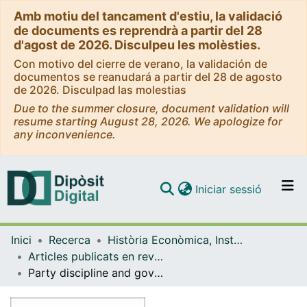
Amb motiu del tancament d'estiu, la validació
de documents es reprendrà a partir del 28
d'agost de 2026. Disculpeu les molèsties.
Con motivo del cierre de verano, la validación de
documentos se reanudará a partir del 28 de agosto
de 2026. Disculpad las molestias
Due to the summer closure, document validation will
resume starting August 28, 2026. We apologize for
any inconvenience.
(current)
Iniciar sessió
Comunitats i col·leccions
Inici
Recerca
Història Econòmica, Institucions, Política i Economia Mundial
Navega per tot el DD
Articles publicats en revistes (Història Econòmica, Institucions, Política i Economia Mundial)
Com publicar
Party discipline and government spending: Theory and evidence
Contacte