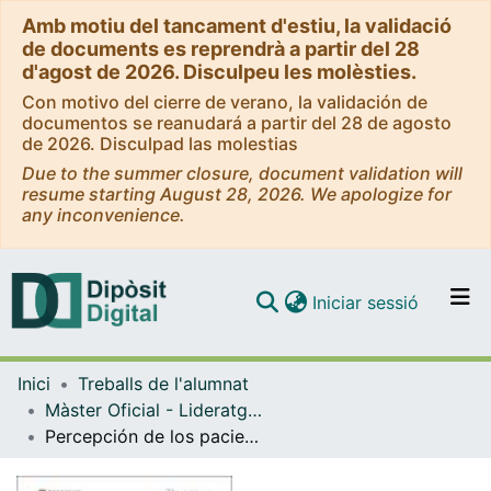
Amb motiu del tancament d'estiu, la validació
de documents es reprendrà a partir del 28
d'agost de 2026. Disculpeu les molèsties.
Con motivo del cierre de verano, la validación de
documentos se reanudará a partir del 28 de agosto
de 2026. Disculpad las molestias
Due to the summer closure, document validation will
resume starting August 28, 2026. We apologize for
any inconvenience.
(current)
Iniciar sessió
Comunitats i col·leccions
Inici
Treballs de l'alumnat
Navega per tot el DD
Màster Oficial - Lideratge i Gestió dels Serveis d'Infermeria
Com publicar
Percepción de los pacientes sobre la seguridad del paciente durante la hospitalización
Contacte