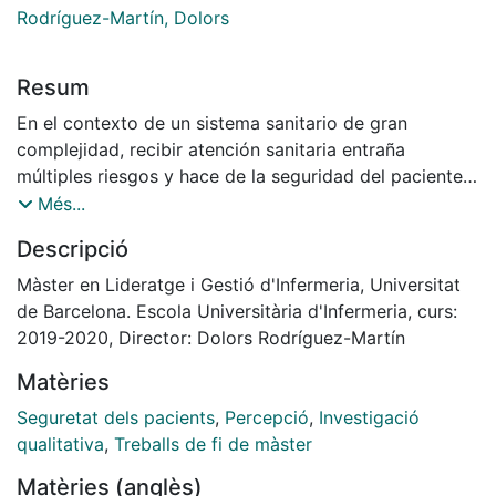
Rodríguez-Martín, Dolors
Resum
En el contexto de un sistema sanitario de gran
complejidad, recibir atención sanitaria entraña
múltiples riesgos y hace de la seguridad del paciente
(SP) un componente clave de la calidad asistencial.
Més...
Estudios recientes constatan que los esfuerzos
Descripció
realizados para afrontar los problemas que la SP nos
plantea son insuficientes. Por eso, es necesario
Màster en Lideratge i Gestió d'Infermeria, Universitat
involucrar a los pacientes y poder acceder a la valiosa
de Barcelona. Escola Universitària d'Infermeria, curs:
información que nos pueden aportar. El objetivo de
2019-2020, Director: Dolors Rodríguez-Martín
este estudio será conocer la percepción de los
Matèries
pacientes sobre la SP durante el proceso de
hospitalización en el Consorci Sanitari Alt Penedès-
Seguretat dels pacients
,
Percepció
,
Investigació
Garraf, bajo una visión paradigmática constructivista y
qualitativa
,
Treballs de fi de màster
una perspectiva teórico-metodológica
Matèries (anglès)
fenomenológica. Los datos se obtendrán mediante la