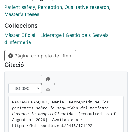
entrevista en profundidad, utilizando un muestreo de
Patient safety
,
Perception
,
Qualitative research
,
variación máxima y un análisis temático del contenido.
Master's theses
El estudio permitirá una perspectiva diferente de la SP
Col·leccions
para una mayor comprensión del fenómeno
posibilitando a las enfermeras prever e identificar
Màster Oficial - Lideratge i Gestió dels Serveis
nuevas situaciones de riesgo y ajustar los cuidados a
d'Infermeria
las necesidades, expectativas y prioridades de los
Pàgina completa de l'ítem
pacientes.
Citació
MANZANO GÁSQUEZ, María. 
Percepción de los 
pacientes sobre la seguridad del paciente 
durante la hospitalización.
 [consulted: 8 of 
August of 2026]. Available at: 
https://hdl.handle.net/2445/171422