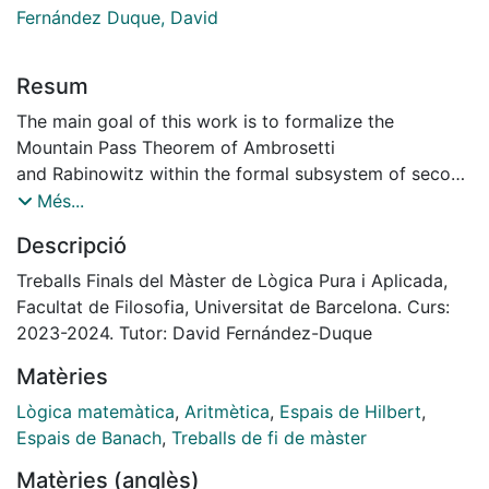
Fernández Duque, David
Resum
The main goal of this work is to formalize the
Mountain Pass Theorem of Ambrosetti
and Rabinowitz within the formal subsystem of second
order arithmetic
Més...
known as ACA0. We develop some Analysis within this
Descripció
system to have access to
the space of continuous functions from [0, 1] into a
Treballs Finals del Màster de Lògica Pura i Aplicada,
separable Banach space and
Facultat de Filosofia, Universitat de Barcelona. Curs:
from there built formalized proofs of the basic
2023-2024. Tutor: David Fernández-Duque
ingredients of the Mountain Pass
Matèries
Theorem: The deformation lemma and the minimax
principle that proves the theorem
Lògica matemàtica
,
Aritmètica
,
Espais de Hilbert
,
itself.
Espais de Banach
,
Treballs de fi de màster
Matèries (anglès)