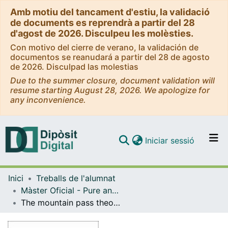
Amb motiu del tancament d'estiu, la validació
de documents es reprendrà a partir del 28
d'agost de 2026. Disculpeu les molèsties.
Con motivo del cierre de verano, la validación de
documentos se reanudará a partir del 28 de agosto
de 2026. Disculpad las molestias
Due to the summer closure, document validation will
resume starting August 28, 2026. We apologize for
any inconvenience.
(current)
Iniciar sessió
Comunitats i col·leccions
Inici
Treballs de l'alumnat
Navega per tot el DD
Màster Oficial - Pure and Applied Logic / Lògica Pura i aplicada
Com publicar
The mountain pass theorem on subsystems of second order arithmetic
Contacte