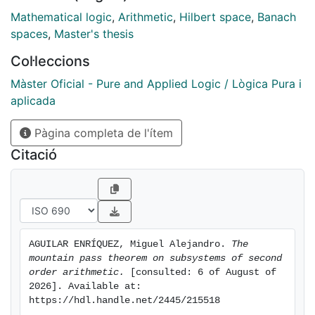
Mathematical logic
,
Arithmetic
,
Hilbert space
,
Banach
spaces
,
Master's thesis
Col·leccions
Màster Oficial - Pure and Applied Logic / Lògica Pura i
aplicada
Pàgina completa de l'ítem
Citació
AGUILAR ENRÍQUEZ, Miguel Alejandro. 
The 
mountain pass theorem on subsystems of second 
order arithmetic.
 [consulted: 6 of August of 
2026]. Available at: 
https://hdl.handle.net/2445/215518