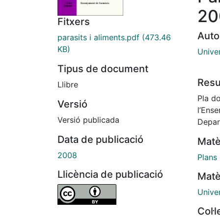
20
Fitxers
Auto
parasits i aliments.pdf
(473.46
KB)
Unive
Tipus de document
Res
Llibre
Pla do
Versió
l’Ens
Versió publicada
Depart
Data de publicació
Matè
2008
Plans
Llicència de publicació
Matè
Unive
Col·