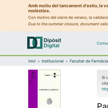
Amb motiu del tancament d'estiu, la v
molèsties.
Con motivo del cierre de verano, la valida
Due to the summer closure, document valid
Comuni
Inici
Institucional
Si 
cit
htt
Pa