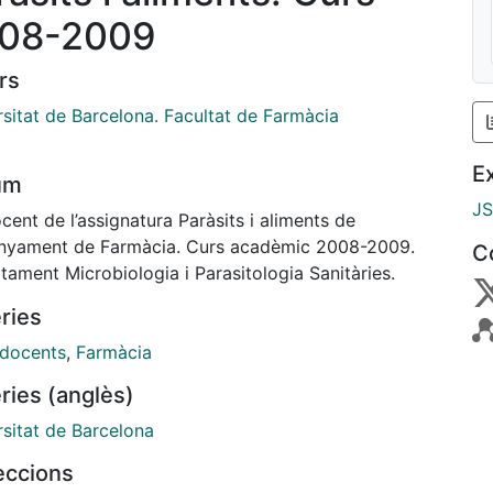
08-2009
rs
rsitat de Barcelona. Facultat de Farmàcia
E
um
J
cent de l’assignatura Paràsits i aliments de
enyament de Farmàcia. Curs acadèmic 2008-2009.
C
ament Microbiologia i Parasitologia Sanitàries.
ries
 docents
,
Farmàcia
ries (anglès)
rsitat de Barcelona
leccions