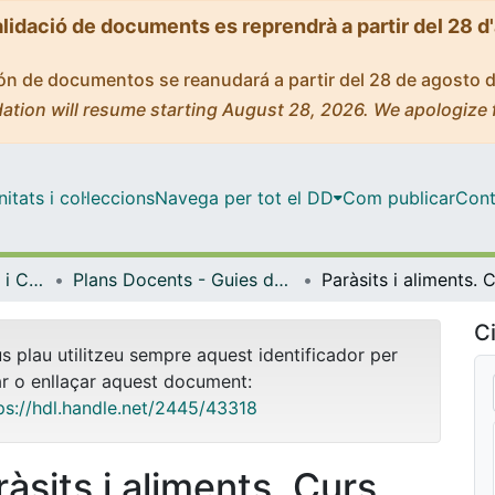
alidació de documents es reprendrà a partir del 28 d
ción de documentos se reanudará a partir del 28 de agosto 
ation will resume starting August 28, 2026. We apologize 
tats i col·leccions
Navega per tot el DD
Com publicar
Cont
Facultat de Farmàcia i Ciències de l'Alimentació
Plans Docents - Guies de l'estudiant (Facultat de Farmàcia i Ciències de l'Alimentació)
Ci
us plau utilitzeu sempre aquest identificador per
ar o enllaçar aquest document:
ps://hdl.handle.net/2445/43318
ràsits i aliments. Curs