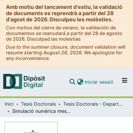
Amb motiu del tancament d'estiu, la validació
de documents es reprendrà a partir del 28
d'agost de 2026. Disculpeu les molèsties.
Con motivo del cierre de verano, la validación de
documentos se reanudará a partir del 28 de agosto
de 2026. Disculpad las molestias
Due to the summer closure, document validation will
resume starting August 28, 2026. We apologize for
any inconvenience.
(current)
Iniciar sessió
Comunitats i col·leccions
Inici
Tesis Doctorals
Tesis Doctorals - Departament - Astronomia i Meteorologia
Navega per tot el DD
Simulació numèrica mesoscalar de l'ozó troposfèric a Catalunya
Com publicar
Contacte