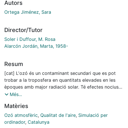
Autors
Ortega Jiménez, Sara
Director/Tutor
Soler i Duffour, M. Rosa
Alarcón Jordán, Marta, 1958-
Resum
[cat] L'ozó és un contaminant secundari que es pot
trobar a la troposfera en quantitats elevades en les
èpoques amb major radiació solar. Té efectes nocius
sobre els éssers vius i per això és necessari controlar
Més...
les seves concentracions amb estacions de mesura i
Matèries
models numèrics.
Ozó atmosfèric
,
Qualitat de l'aire
,
Simulació per
Amb l'objectiu de modelitzar les concentracions d'ozó
ordinador
,
Catalunya